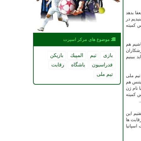
فا بدهد
یدیم در
س کمیته
موضوع های مركز اسپرت
اشیم هم
زشکاران
بازی
تیم
المپیك
بازیكن
 ببینیم
فدراسیون
باشگاه
رقابت
تیم ملی
تیم ملی
یتنس هم
 نام ژن
س کمیته
تیم این
ند به این رقابت ها
اسپانیا