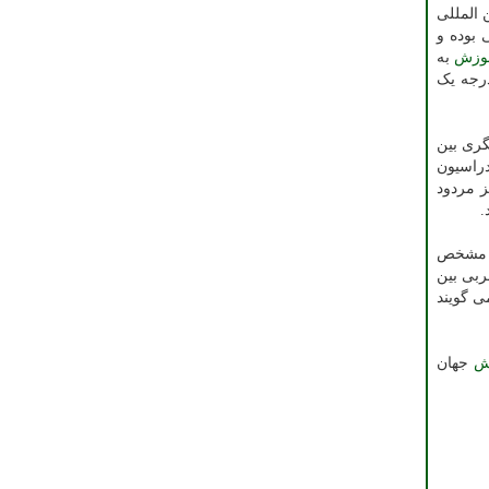
 المللی
 بوده و
وزش
به
درجه یک
گری بین
دراسیون
ز مردود
.
ل مشخص
ربی بین
 می گویند
ش
جهان