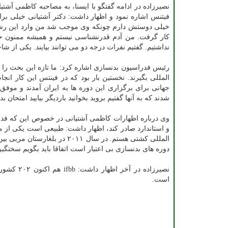
نصیرزاده در ادامه گفتگو با ایسنا، به مصاحبه کاظمی آشت
فیتنس اشاره نمود و اظهار داشت: دکتر آشتیانی خیلی برا
خیلی دوستش دارم چونکه وی موجب شد من وارد این رشته 
کار گرفت. من آدم قدرنشناسی نیستم و همیشه ممنون حما
نداشتیم. گفتیم نفرات درجه دو می توانند بیایند. یکی از 
رئیس فدراسیون بدنسازی اشاره کرد: ما تازه این بحث را 
المللی بگیرند. نخستین بار بود که در فینتس این کار ان
جهانی برای برگزاری این دوره ها به ایران آمدند و موف
شدند که به آنها گفتیم بروید بخوانید باردیگر بیایید امتحان
وی درباره اظهارات کاظمی آشتیانی در خصوص این که فد
و استاندارد صادر کند، اظهار داشت: طبیعی است یکی از 
المللی کشتی هستم. در سال ۱۱
دوره های بدنسازی بی اعتبار است اتفاقا باید بگویم سختگی
نصیرزاده در آخر اظهار داشت: ifbb هم اکنون ۲۰۲ کشور عضو دارد و یکی از فدراسیون های بین المللی بزرگ و پر مخاطب در
است.