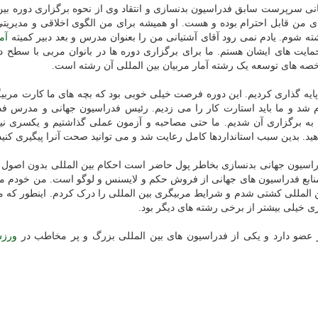
یانی سرپرست سابق فدراسیون بدنسازی و انتقاد وی از نحوه برگزاری دوره بین
ی من قابل احترام بوده و هست. او همیشه برای من الگوی اخلاقی و مدیریتی
شوم. یادم نمی رود آقای آشتیانی من را بعنوان مدرس و بعد دبیر کمیته
آم
یت های ایشان هستم. ما برای برگزاری دوره ها در بانوان مربی با سطح 
شاخصه های توسعه یک رشته آمار مربیان بین المللی آن رشته است.
پایه گذاری کردیم. این دوره فرصت خیلی خوبی بود که بچه های ما کارت مربی
جام شد و ما باید استارت کار را می زدیم. رئیس فدراسیون جهانی و مدرس ف
ق به برگزاری آن شدیم. ما حتی مصاحبه و آزمون عملی گذاشتیم و یکسری نی
 بدهید. بدین سبب استانداردها کامل رعایت شد و می توانید صحت آنرا پیگیری کنید
راسیون جهانی بدنسازی بخاطر پول حاضر است احکام بین المللی بدون اصو
منابع فدراسیون های جهانی از فروش حکم و لایسنس و لوگو است. من خودم م
۲۰ در بلغارستان مربی بین المللی کشتی شدم و شرایط مربیگری بین المللی را درک کردم. اینطور که
ری خیلی بیشتر از برخی رشته های دیگر بود.
ورز