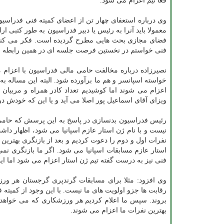
قعا تیم اعزام می شود.
وی درباره استعفای چهار تن از اعضای کمیته فنی فدراسی
معمولا باید آنرا به رئیس یا دبیر فدراسیون به طور کتبی 
فضای مجازی بحث هایی مطرح گردیده است. فکر می کنم کمی
فنی خواستم در نخستین فرصت جلسه ای در همین رابطه ا
نصیرزاده درباره مخالفت حامی مالی فدراسیون با اعزام م
خواسته اسپانسر و هم ما برآورده شود. البته این مساله 
اعزام می شوند اما کوشیدیم تعداد کادر همراه و مربیان کم
ویزای آقای اسماعیل پور اصلا می آید و یا این که خودش دوس
رئیس فدراسیون بدنسازی در پاسخ به این پرسش که حامی ما
نیست و با نام ژن استار عازم اسپانیا می شود، اظهار د
نفرات اول و دوم را دعوت کردیم و بعد از بازنگری بهترین ه
استار عازم مسابقات اسپانیا می شود. اگر ما بازنگری ن
فنی نیز به درست گفته تیم ژن استار اعزام می شود اما ای
وی افزود: مثلا برای مسابقات گرندپری گرجستان هر ورز
بروند. سپس ما اعلام کردیم هر ورزشکاری که می خواهد برو
بهترین نفرات ما اعزام می شوند.