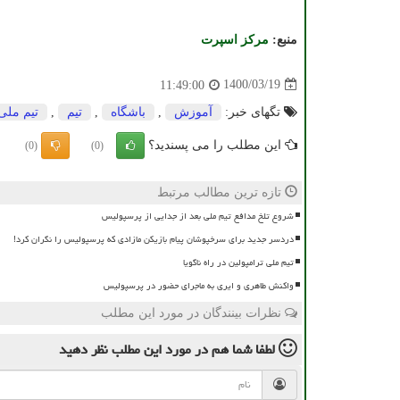
منبع:
مركز اسپرت
1400/03/19
11:49:00
تگهای خبر:
آموزش
,
باشگاه
,
تیم
,
تیم ملی
این مطلب را می پسندید؟
(0)
(0)
تازه ترین مطالب مرتبط
شروع تلخ مدافع تیم ملی بعد از جدایی از پرسپولیس
دردسر جدید برای سرخپوشان پیام بازیکن مازادی که پرسپولیس را نگران کرد!
تیم ملی ترامپولین در راه ناگویا
واکنش طاهری و ایری به ماجرای حضور در پرسپولیس
نظرات بینندگان در مورد این مطلب
لطفا شما هم
در مورد این مطلب
نظر دهید