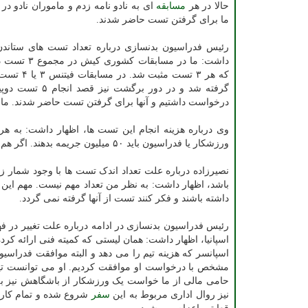
حالا در هر
مسابقه
ای به نادو نامه زدم و ماموران نادو در
ما برای گرفتن تست حاضر شدند.
رئیس فدراسیون بدنسازی درباره تعداد تست های ستاندن
داشت: ما در مسابقات 
گرفته شد و در 
درخواست داشتیم و آنها برای گرفتن تست حاضر شدند. ما ه
وی درباره هزینه انجام این تست ها، اظهار داشت: به هر
ورزشکار یا فدراسیون باید ۵۰ میلیون جریمه بدهند. اگر هم منفی باشد نادو هزینه آنرا می دهد.
نصیرزاده درباره علت تعداد اندک تست ها با وجود شمار زی
باشد، اظهار داشت: به نظر من تعداد مهم نیست. مهم این
داشته باشند و فکر کنند تست از آنها گرفته نمی گردد.
رئیس فدراسیون بدنسازی در ادامه درباره علت تغییر در
اسپانیا، اظهار داشت: همان لیستی که کمیته فنی ارائه کرد
اسپانسر که هزینه تیم را می دهد و البته موافقت فدراسیو
مشخص با درخواست او موافقت کردیم. او می توانست تیم خ
حامی مالی از ما خواست یک ورزشکار از باشگاهش نیز ب
نیز روال اداری مربوط به این
سفر
شروع شده و تمام کارهای