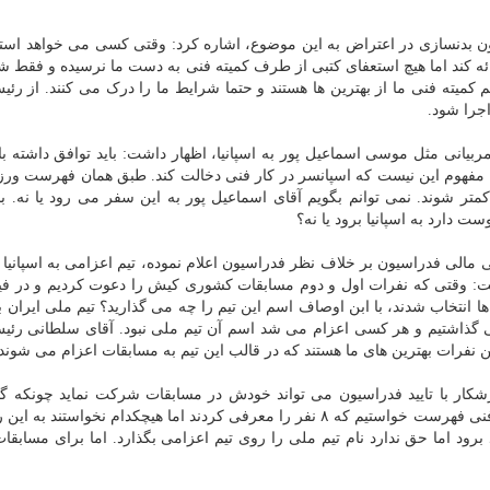
ون بدنسازی در اعتراض به این موضوع، اشاره کرد: وقتی کسی می خواهد استع
ارائه کند اما هیچ استعفای کتبی از طرف کمیته فنی به دست ما نرسیده و فقط شن
ته فنی ما از بهترین ها هستند و حتما شرایط ما را درک می کنند. از رئی
جرا شود.
ربیانی مثل موسی اسماعیل پور به اسپانیا، اظهار داشت: باید توافق داشته ب
به مفهوم این نیست که اسپانسر در کار فنی دخالت کند. طبق همان فهرست ور
تر شوند. نمی توانم بگویم آقای اسماعیل پور به این سفر می رود یا نه. باید
ت دارد به اسپانیا برود یا نه؟
لی فدراسیون بر خلاف نظر فدراسیون اعلام نموده، تیم اعزامی به اسپانیا 
اشت: وقتی که نفرات اول و دوم مسابقات کشوری کیش را دعوت کردیم و در ف
ا انتخاب شدند، با ابن اوصاف اسم این تیم را چه می گذارید؟ تیم ملی ایران با
می گذاشتیم و هر کسی اعزام می شد اسم آن تیم ملی نبود. آقای سلطانی رئی
ن نفرات بهترین های ما هستند که در قالب این تیم به مسابقات اعزام می شوند.
شکار با تایید فدراسیون می تواند خودش در مسابقات شرکت نماید چونکه گف
رقابت ها جزو اولویت های ما نیست. با این وجود از کمیته فنی فهرست خواستیم که ۸ نفر را معرفی کردند اما هیچکدام نخواست
د اما حق ندارد نام تیم ملی را روی تیم اعزامی بگذارد. اما برای مسابقات 