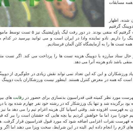
 همه مسابقات
 شده، اظهار
کشوری کیش در مجموع ۳ تست دوپینگ گرفتیم
که هر ۳ تست مثبت شد. در مسابقات فیتنس ۳ یا ۴ تست گرفتیم که منفی بودند. در دور رفت لیگ پ
دور برگشت نیز قصد انجام ۵ تست دوپینگ را داریم. نادو نماینده وادا در ایران است و می توانید بپرسید در کد
مه تست ها را به آزمایشگاه کلن آلمان فرستادیم.
 حال ستاد مبارزه با دوپینگ هزینه تست ها را پرداخت می کند. اگر تست م
اد ورزشکاران و این که این تعداد نمی تواند نقش زیادی در جلوگیری از دویپن
 است که همه در معرض کنترل هستند. اینطور نیست ورزشکاران بابت دوپینگ ف
 فهرست مورد نظر کمیته فنی فدراسیون بدنسازی برای حضور در
رقابت
های بین
ه بود برگزیده شد و تنها یک ورزشکار که در رشته خود نفر چهارم شده بود با 
ن به فهرست افزوده شد. وقتی اسپانیا کل هزینه اعزام تیم را می دهد ما نیز 
ودرا ببرد اما ما خواهش کردیم بیا بچه هایی که حقشان است را ببر که قب
ه فهرست نفرات اعزامی اضافه شود که مورد قبول فدراسیون قرار گرفت. ه
 لازم را انجام داده ایم. البته در این شرایط، سخت ویزا می دهند اما اگر ویز