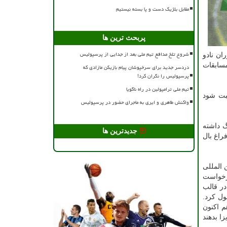
مقابل بلژیک دست و پا بسته نیستیم
پربحث ترین ها
شروع تلخ مدافع تیم ملی بعد از جدایی از پرسپولیس
اورلیفتینگ نیز ۵ تست توسط ماموران نادو
ام مسابقات
دردسر جدید برای سرخپوشان پیام بازیکن مازادی که
پرسپولیس را نگران کرد!
تیم ملی ترامپولین در راه ناگویا
ثبت شود
واکنش طاهری و ایری به ماجرای حضور در پرسپولیس
گ داشته
جدیدترین ها
راغ بال
 المللی
درخواست
در قالب
ول کرد.
م اکنون
ا بدهند