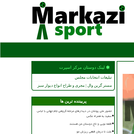
لینک دوستان مركز اسپرت
تبلیغات انتخابات مجلس
مستر گرین وال | مجری و طراح انواع دیوار سبز
پربیننده ترین ها
حضور ملی پوشان در دیدارهای مرحله گروهی جام جهانی با لباس
سفید به همراه عکس
قلعه نویی و تاج دوستان من هستند
علت تا درمان قطعی ریزش مو