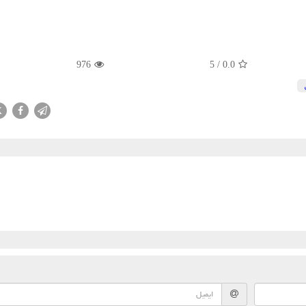
976
5
/
0.0
X