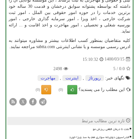
ثبتی و حقوقی و مهاجرتی به ثبت برساند ، این موسسه توانایی آن را
داشته که بواسطه پشتوانه سوابق درخشان و قدمت 30 ساله خود
برترین خدمات را در حوزه امور حقوقی بین الملل ، امور ثبت
شرکت خارجی ، اخذ ویزا ، امور سرمایه گذاری خارجی ، امور
بورسیه شغلی و تحصیلی ، امور مهاجرت و اخذ اقامت و ... ارائه
نماید.
کلیه متقاضیان بمنظور کسب اطلاعات بیشتر و مشاوره میتوانند به
ادرس رسمی موسسه و یا نشانی اینترنتی
sabtta.com
مراجعه نمایند.
1400/03/15
15:10:32
2498
5
/
0.0
تگهای خبر:
رپورتاژ
,
اینترنت
,
مهاجرت
این مطلب را می پسندید؟
(0)
(0)
X
تازه ترین مطالب مرتبط
علت تا درمان قطعی ریزش مو
فدراسیون دوچرخه سواری هم به سد ویزا خورد