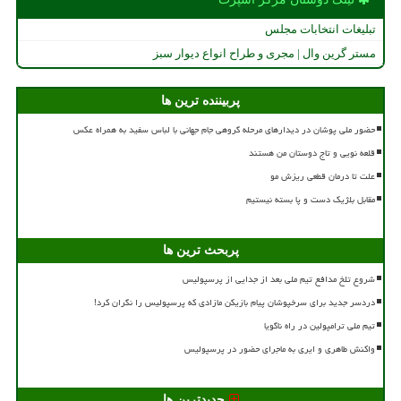
تبلیغات انتخابات مجلس
مستر گرین وال | مجری و طراح انواع دیوار سبز
پربیننده ترین ها
حضور ملی پوشان در دیدارهای مرحله گروهی جام جهانی با لباس سفید به همراه عکس
قلعه نویی و تاج دوستان من هستند
علت تا درمان قطعی ریزش مو
مقابل بلژیک دست و پا بسته نیستیم
پربحث ترین ها
شروع تلخ مدافع تیم ملی بعد از جدایی از پرسپولیس
دردسر جدید برای سرخپوشان پیام بازیکن مازادی که پرسپولیس را نگران کرد!
تیم ملی ترامپولین در راه ناگویا
واکنش طاهری و ایری به ماجرای حضور در پرسپولیس
جدیدترین ها