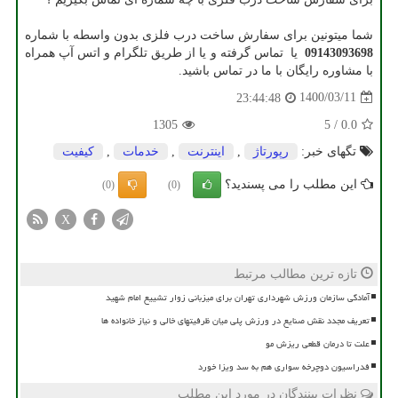
شما میتونین برای سفارش ساخت درب فلزی بدون واسطه با شماره
09143093698
یا تماس گرفته و یا از طریق تلگرام و اتس آپ همراه
با مشاوره رایگان با ما در تماس باشید.
1400/03/11
23:44:48
1305
5
/
0.0
تگهای خبر:
رپورتاژ
,
اینترنت
,
خدمات
,
كیفیت
این مطلب را می پسندید؟
(0)
(0)
X
تازه ترین مطالب مرتبط
آمادگی سازمان ورزش شهرداری تهران برای میزبانی زوار تشییع امام شهید
تعریف مجدد نقش صنایع در ورزش پلی میان ظرفیتهای خالی و نیاز خانواده ها
علت تا درمان قطعی ریزش مو
فدراسیون دوچرخه سواری هم به سد ویزا خورد
نظرات بینندگان در مورد این مطلب