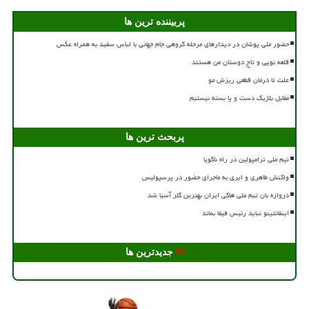
پربیننده ترین ها
حضور ملی پوشان در دیدارهای مرحله گروهی جام جهانی با لباس سفید به همراه عکس
قلعه نویی و تاج دوستان من هستند
علت تا درمان قطعی ریزش مو
مقابل بلژیک دست و پا بسته نیستیم
پربحث ترین ها
تیم ملی ترامپولین در راه ناگویا
واکنش طاهری و ایری به ماجرای حضور در پرسپولیس
دروازه بان تیم ملی هاکی ایران بهترین گلر آسیا شد
اینفانتینو نباید رئیس فیفا بماند
جدیدترین ها