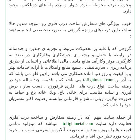
پنجره ، نرده محوطه ، نرده دیوار و نرده پله های دوبلکس وجود
دارد.
خوب ویژگی های سفارش ساخت درب فلزی رو متوجه شدیم حالا
ساخت این درب های رو چه گروهی به صورت تخصصی انجام میدهند
:
گروهی که با غلبه بر تحصیلات مرتبط و تجربه ی چندین و چندساله
در رابطه با شغل و رشته ی جوشکاری وفلزکاری در صدد به
کارگیری موثر وکارآمد منابع مادی، مالی اطلاعاتی و انسانی از طریق
برنامه ریزی ، سازماندهی ، بسیج منابع وامکانات با ارایه خدمات بهتر
و با کیفیت و روز دنیا اماده همکاری می باشد رادین فلز می باشد که
به آدرس
tofighimetal.com
می باشد که با قدمت چند ساله خود در
زمینه ساخت انواع درب های فلزی فرفورژه ، دست ساز ، برش
لیزری و ساده مناسب برای خانه، باغ، ویلا، خانه باغ و حیاط به
صورت لولایی، ریلی، تاشو و قارمانی توانسته رضایت اکثر مشتریان
خود را جلب کند.
از جمله سایت مهم که در زمینه سفارش و ساخت درب فلزی
فعالیت داره سایت
tofighimetal.com
میباشد که میتوانید تمامی
قیمت ها را بروز ببینید و به صورت آنلاین و اینترنتی نسب به خرید
درب مورد نظر خود اقدام فرمایید.