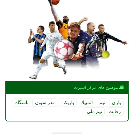
موضوع های مركز اسپرت
بازی
تیم
المپیك
بازیكن
فدراسیون
باشگاه
رقابت
تیم ملی