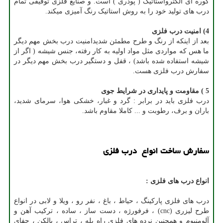
کوره ای الکترواستاتیک ( پودری ) است. و صنایع فلزی توفیقی تمام
درب های تولید خود را به روش استاتیک رنگ آمیزی میکند.
4) امنیت درب فلزی
بعد از اینکه از رنگ و طرح مطمئن شدیدامنیت درب بخش مهم دیگر
ما هس که مواردی مثل مواد اولیه به کار رفته، جنس شیشه ( اگر از
شیشه استفاده شده باشد) ، قفل و دستگیر درب بخش مهم دیگر در
سفارش درب فلزی هست.
5 ) مقاومت و پایداری در شرایط جوی
درب فلزی باید در برابر : گرد و غبار، خشکی هوا، سرمای شدید،
باران و برف، رطوبت و ... کاملا مقاوم باشد.
سفارش ساخت انواع درب فلزی
انواع درب های فلزی :
درب های فلزی پارکینگ ، حیاط ، باغ ، نفر رو ، ویلا و لابی در انواع
طرح لیزری (cnc) ، فرفورژه ، دست ساز ، ساده ، ترکیب آهن و
آلومنیوم و همچنین نرده های فلزی راه پله ، تراس ، بالکن ، حفای