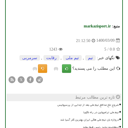
منبع:
markazisport.ir
1400/03/09
21:12:50
1243
5
/
0.0
تگهای خبر:
تیم
,
تیم ملی
,
رقابت
,
سرمربی
این مطلب را می پسندید؟
(0)
(0)
X
تازه ترین مطالب مرتبط
شروع تلخ مدافع تیم ملی بعد از جدایی از پرسپولیس
تیم ملی ترامپولین در راه ناگویا
دروازه بان تیم ملی هاکی ایران بهترین گلر آسیا شد
اینفانتینو نباید رئیس فیفا بماند