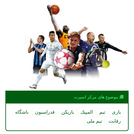
موضوع های مركز اسپرت
بازی
تیم
المپیك
بازیكن
فدراسیون
باشگاه
رقابت
تیم ملی