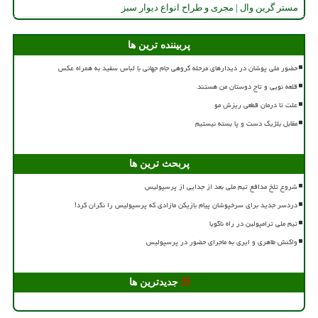
مستر گرین وال | مجری و طراح انواع دیوار سبز
پربیننده ترین ها
حضور ملی پوشان در دیدارهای مرحله گروهی جام جهانی با لباس سفید به همراه عکس
قلعه نویی و تاج دوستان من هستند
علت تا درمان قطعی ریزش مو
مقابل بلژیک دست و پا بسته نیستیم
پربحث ترین ها
شروع تلخ مدافع تیم ملی بعد از جدایی از پرسپولیس
دردسر جدید برای سرخپوشان پیام بازیکن مازادی که پرسپولیس را نگران کرد!
تیم ملی ترامپولین در راه ناگویا
واکنش طاهری و ایری به ماجرای حضور در پرسپولیس
جدیدترین ها