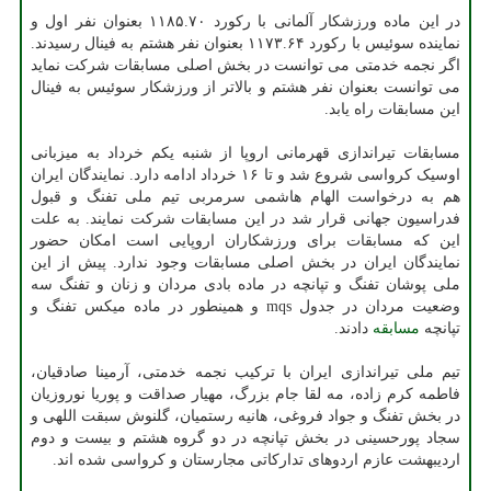
در این ماده ورزشکار آلمانی با رکورد ۱۱۸۵.۷۰ بعنوان نفر اول و
نماینده سوئیس با رکورد ۱۱۷۳.۶۴ بعنوان نفر هشتم به فینال رسیدند.
اگر نجمه خدمتی می توانست در بخش اصلی مسابقات شرکت نماید
می توانست بعنوان نفر هشتم و بالاتر از ورزشکار سوئیس به فینال
این مسابقات راه یابد.
مسابقات تیراندازی قهرمانی اروپا از شنبه یکم خرداد به میزبانی
اوسیک کرواسی شروع شد و تا ۱۶ خرداد ادامه دارد. نمایندگان ایران
هم به درخواست الهام هاشمی سرمربی تیم ملی تفنگ و قبول
فدراسیون جهانی قرار شد در این مسابقات شرکت نمایند. به علت
این که مسابقات برای ورزشکاران اروپایی است امکان حضور
نمایندگان ایران در بخش اصلی مسابقات وجود ندارد. پیش از این
ملی پوشان تفنگ و تپانچه در ماده بادی مردان و زنان و تفنگ سه
وضعیت مردان در جدول mqs و همینطور در ماده میکس تفنگ و
تپانچه
مسابقه
دادند.
تیم ملی تیراندازی ایران با ترکیب نجمه خدمتی، آرمینا صادقیان،
فاطمه کرم زاده، مه لقا جام بزرگ، مهیار صداقت و پوریا نوروزیان
در بخش تفنگ و جواد فروغی، هانیه رستمیان، گلنوش سبقت اللهی و
سجاد پورحسینی در بخش تپانچه در دو گروه هشتم و بیست و دوم
اردیبهشت عازم اردوهای تدارکاتی مجارستان و کرواسی شده اند.