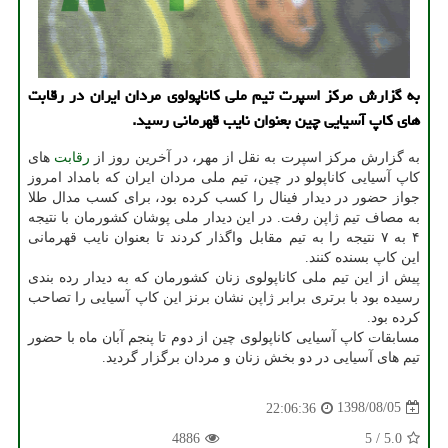
به گزارش مركز اسپرت تیم ملی كاناپولوی مردان ایران در رقابت
های كاپ آسیایی چین بعنوان نایب قهرمانی رسید.
به گزارش مركز اسپرت به نقل از مهر، در آخرین روز از
رقابت
های
كاپ آسیایی كاناپولو در چین، تیم ملی مردان ایران كه بامداد امروز
جواز حضور در دیدار فینال را كسب كرده بود، برای كسب مدال طلا
به مصاف تیم ژاپن رفت. در این دیدار ملی پوشان كشورمان با نتیجه
۴ به ۷ نتیجه را به تیم مقابل واگذار كردند تا بعنوان نایب قهرمانی
این كاپ بسنده كنند.
پیش از این تیم ملی كاناپولوی زنان كشورمان كه به دیدار رده بندی
رسیده بود با برتری برابر ژاپن نشان برنز این كاپ آسیایی را تصاحب
كرده بود.
مسابقات كاپ آسیایی كاناپولوی چین از دوم تا پنجم آبان ماه با حضور
تیم های آسیایی در دو بخش زنان و مردان برگزار گردید.
1398/08/05
22:06:36
4886
5
/
5.0