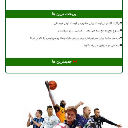
پربحث ترین ها
رقابت 28 والیبالیست برای حضور در لیست نهائی تیم ملی
شروع تلخ مدافع تیم ملی بعد از جدایی از پرسپولیس
دردسر جدید برای سرخپوشان پیام بازیکن مازادی که پرسپولیس را نگران کرد!
تیم ملی ترامپولین در راه ناگویا
جدیدترین ها