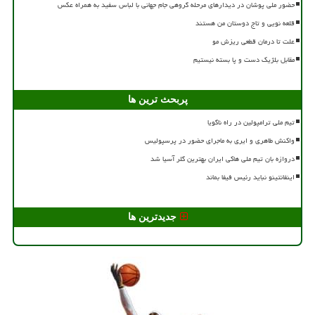
حضور ملی پوشان در دیدارهای مرحله گروهی جام جهانی با لباس سفید به همراه عکس
قلعه نویی و تاج دوستان من هستند
علت تا درمان قطعی ریزش مو
مقابل بلژیک دست و پا بسته نیستیم
پربحث ترین ها
تیم ملی ترامپولین در راه ناگویا
واکنش طاهری و ایری به ماجرای حضور در پرسپولیس
دروازه بان تیم ملی هاکی ایران بهترین گلر آسیا شد
اینفانتینو نباید رئیس فیفا بماند
جدیدترین ها