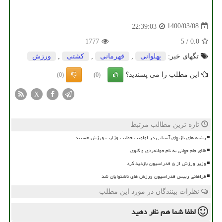
1400/03/08
22:39:03
1777
5
/
0.0
تگهای خبر:
پهلوانی
,
قهرمانی
,
كشتی
,
ورزش
این مطلب را می پسندید؟
(0)
(0)
X
تازه ترین مطالب مرتبط
رشته های بازیهای آسیایی در اولویت حمایت وزارت ورزش هستند
طلای جام جهانی به نام جوانمردی و گلوی
وزیر ورزش از ۵ فدراسیون بازدید کرد
فراهانی رییس فدراسیون ورزش های ناشنوایان شد
نظرات بینندگان در مورد این مطلب
لطفا شما هم
نظر دهید