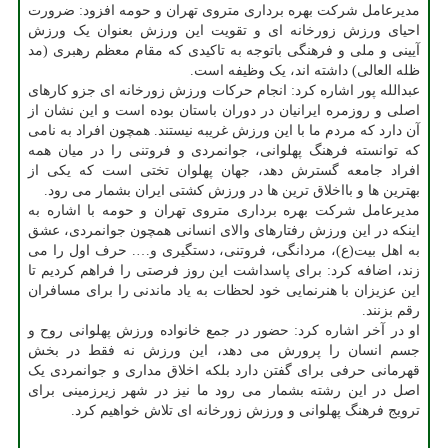
مدیرعامل شرکت بهره برداری متروی تهران و حومه افزود: ضرورت
احیای ورزش زورخانه ای و تقویت این ورزش بعنوان یک ورزش
آیینی و ملی و فرهنگی باتوجه به تاکیدی که مقام معظم رهبری (مد
ظله العالی) داشته اند، یک وظیفه است.
عبدالله پور اشاره کرد: انجام حرکات ورزش زورخانه ای جزو کارهای
اصلی و روزمره ایرانیان در دوران باستان بوده است و این نشان از
آن دارد که مردم ما با این ورزش غریبه نیستند. همچون افراد به نامی
که توانسته فرهنگ پهلوانی، جوانمردی و فروتنی را در میان همه
افراد جامعه گسترش دهد، جهان پهلوان تختی است که یکی از
بهترین ها و بااخلاق ترین ها در ورزش کشتی ایران بشمار می رود.
مدیرعامل شرکت بهره برداری متروی تهران و حومه با اشاره به
اینکه در این ورزش رفتارهای والای انسانی همچون جوانمردی، عشق
به اهل بیت(ع)، مردانگی، فروتنی، دستگیری و…. حرف اول را می
زند، اضافه کرد: برای پاسداشت این روز فرصتی را فراهم کردیم تا
این عزیزان با هنرنمایی خود لحظات به یاد ماندنی را برای مسافران
رقم بزنند.
او در آخر اشاره کرد: حضور در جمع خانواده ورزش پهلوانی روح و
جسم انسان را پرورش می دهد، این ورزش نه فقط در بخش
قهرمانی حرفی برای گفتن دارد بلکه اخلاق مداری و جوانمردی یک
اصل در این رشته بشمار می رود ما نیز در شهر زیرزمینی برای
ترویج فرهنگ پهلوانی و ورزش زورخانه ای تلاش خواهیم کرد.