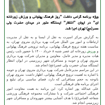
ویژه برنامه گرامی داشت ˮروز فرهنگ پهلوانی و ورزش زورخانه
ایˮ در ایوان ˮانتظارˮ ایستگاه متور در میدان حضرت ولی
عصر(عج) تهران اجرا شد.
به گزارش مرکز اسپرت به نقل از ایسنا و به نقل از مدیریت
ارتباطات و امور بین الملل شرکت بهره برداری متروی تهران، به
مناسبت هفته ترویج فرهنگ پهلوانی، برنامه ترویجی فرهنگ پهلوانی
و
ورزش
زورخانه ای عصر شنبه ۸ خرداد ۱۴۰۰ با حضور نایب رئیس
هیات مدیره و مدیر عامل، معاونین و مدیران شرکت بهره برداری
متروی تهران و حومه و مسافران شهر زیرزمینی در ایوان انتظار
ایستگاه میدان حضرت ولی عصر(عج) انجام شد.
در این مراسم مدیرعامل شرکت بهره برداری متروی تهران و حومه
با اشاره به اهمیت ترویج فرهنگ پهلوانی، اظهار داشت: متروی تهران
باتوجه به حجم مسافرانی که دارد، فضای مناسبی برای تبلیغ و
اجرای برنامه های فرهنگی است.
علی عبدالله پور اشاره کرد: این برنامه به همت معاونت امور
فرهنگی اجتماعی شرکت و با مشارکت مجموعه فرهنگی ورزشی
شفاعه العباس(ع) با هدف آشنایی بیشتر شهروندان و مسافران شهر
زیرزمینی انجام شد.