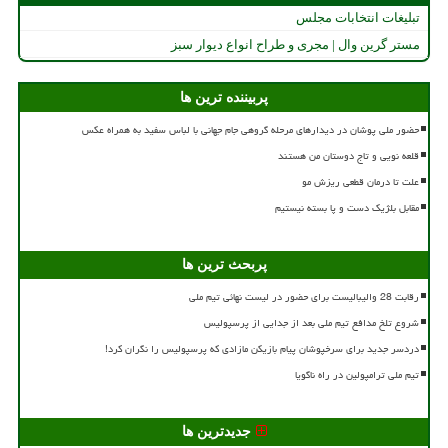
تبلیغات انتخابات مجلس
مستر گرین وال | مجری و طراح انواع دیوار سبز
پربیننده ترین ها
حضور ملی پوشان در دیدارهای مرحله گروهی جام جهانی با لباس سفید به همراه عکس
قلعه نویی و تاج دوستان من هستند
علت تا درمان قطعی ریزش مو
مقابل بلژیک دست و پا بسته نیستیم
پربحث ترین ها
رقابت 28 والیبالیست برای حضور در لیست نهائی تیم ملی
شروع تلخ مدافع تیم ملی بعد از جدایی از پرسپولیس
دردسر جدید برای سرخپوشان پیام بازیکن مازادی که پرسپولیس را نگران کرد!
تیم ملی ترامپولین در راه ناگویا
جدیدترین ها