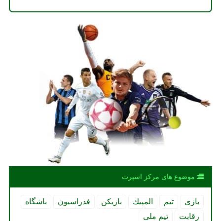
موضوع های مركز اسپرت
بازی
تیم
المپیك
بازیكن
فدراسیون
باشگاه
رقابت
تیم ملی