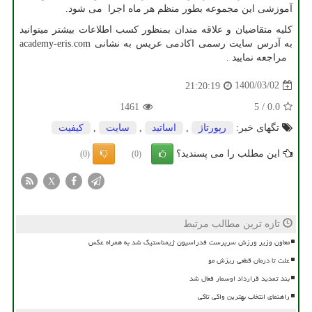
آموزشی این مجموعه بطور منظم هر ماه اجرا می شود.
کلیه متقاضیان و علاقه مندان بمنظور کسب اطلاعات بیشتر میتوانید
به آدرس سایت رسمی اکادمی عریس به نشانی
academy-eris.com
مراجعه نمایید .
1400/03/02
21:20:19
1461
5
/
0.0
تگهای خبر:
رپورتاژ
,
اساتید
,
سایت
,
كیفیت
این مطلب را می پسندید؟
(0)
(0)
X
تازه ترین مطالب مرتبط
معاون وزیر ورزش سرپرست فدراسیون ژیمناستیک شد به همراه عکس
علت تا درمان قطعی ریزش مو
بند تمدید قرارداد اوسمار فعال شد
راهنمای انتخاب بهترین واکی تاکی