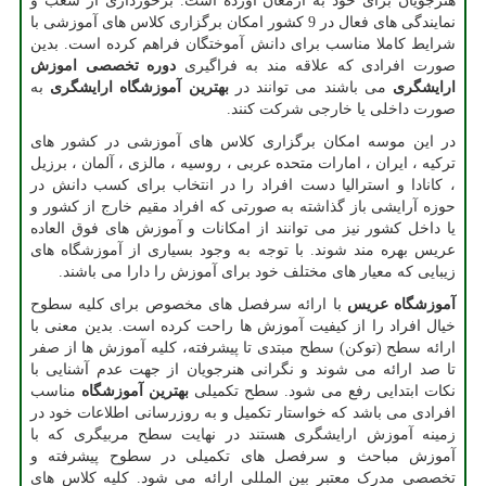
هنرجویان برای خود به ارمغان آورده است. برخورداری از شعب و
نمایندگی های فعال در 9 کشور امکان برگزاری کلاس های آموزشی با
شرایط کاملا مناسب برای دانش آموختگان فراهم کرده است. بدین
صورت افرادی که علاقه مند به فراگیری
دوره تخصصی اموزش
ارایشگری
می باشند می توانند در
بهترین آموزشگاه ارایشگری
به
صورت داخلی یا خارجی شرکت کنند.
در این موسه امکان برگزاری کلاس های آموزشی در کشور های
ترکیه ، ایران ، امارات متحده عربی ، روسیه ، مالزی ، آلمان ، برزیل
، کانادا و استرالیا دست افراد را در انتخاب برای کسب دانش در
حوزه آرایشی باز گذاشته به صورتی که افراد مقیم خارج از کشور و
یا داخل کشور نیز می توانند از امکانات و آموزش های فوق العاده
عریس بهره مند شوند. با توجه به وجود بسیاری از آموزشگاه های
زیبایی که معیار های مختلف خود برای آموزش را دارا می باشند.
آموزشگاه عریس
با ارائه سرفصل های مخصوص برای کلیه سطوح
خیال افراد را از کیفیت آموزش ها راحت کرده است. بدین معنی با
ارائه سطح (توکن) سطح مبتدی تا پیشرفته، کلیه آموزش ها از صفر
تا صد ارائه می شوند و نگرانی هنرجویان از جهت عدم آشنایی با
نکات ابتدایی رفع می شود. سطح تکمیلی
بهترین آموزشگاه
مناسب
افرادی می باشد که خواستار تکمیل و به روزرسانی اطلاعات خود در
زمینه آموزش ارایشگری هستند در نهایت سطح مربیگری که با
آموزش مباحث و سرفصل های تکمیلی در سطوح پیشرفته و
تخصصی مدرک معتبر بین المللی ارائه می شود. کلیه کلاس های