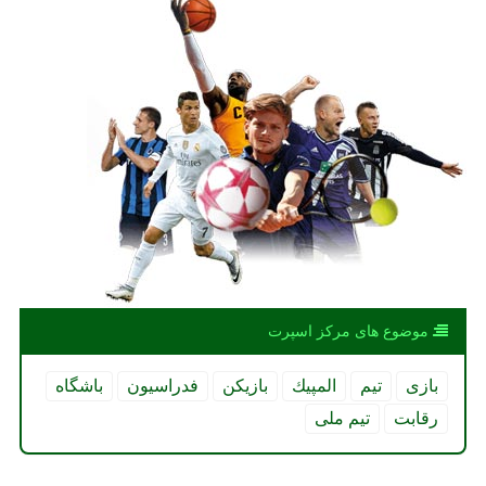
موضوع های مركز اسپرت
بازی
تیم
المپیك
بازیكن
فدراسیون
باشگاه
رقابت
تیم ملی