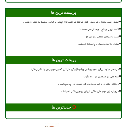
پربیننده ترین ها
حضور ملی پوشان در دیدارهای مرحله گروهی جام جهانی با لباس سفید به همراه عکس
قلعه نویی و تاج دوستان من هستند
علت تا درمان قطعی ریزش مو
مقابل بلژیک دست و پا بسته نیستیم
پربحث ترین ها
دردسر جدید برای سرخپوشان پیام بازیکن مازادی که پرسپولیس را نگران کرد!
تیم ملی ترامپولین در راه ناگویا
واکنش طاهری و ایری به ماجرای حضور در پرسپولیس
دروازه بان تیم ملی هاکی ایران بهترین گلر آسیا شد
جدیدترین ها