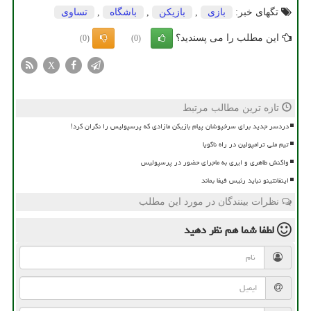
تگهای خبر:
بازی
,
بازیكن
,
باشگاه
,
تساوی
این مطلب را می پسندید؟
(0)
(0)
X
تازه ترین مطالب مرتبط
دردسر جدید برای سرخپوشان پیام بازیکن مازادی که پرسپولیس را نگران کرد!
تیم ملی ترامپولین در راه ناگویا
واکنش طاهری و ایری به ماجرای حضور در پرسپولیس
اینفانتینو نباید رئیس فیفا بماند
نظرات بینندگان در مورد این مطلب
لطفا شما هم
نظر دهید