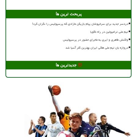
پربحث ترین ها
دردسر جدید برای سرخپوشان پیام بازیکن مازادی که پرسپولیس را نگران کرد!
تیم ملی ترامپولین در راه ناگویا
واکنش طاهری و ایری به ماجرای حضور در پرسپولیس
دروازه بان تیم ملی هاکی ایران بهترین گلر آسیا شد
جدیدترین ها