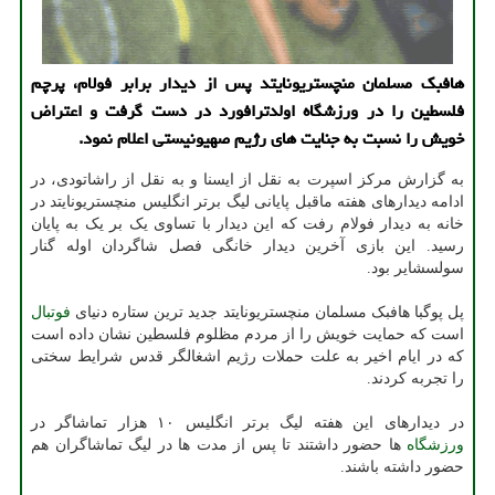
هافبک مسلمان منچستریونایتد پس از دیدار برابر فولام، پرچم
فلسطین را در ورزشگاه اولدترافورد در دست گرفت و اعتراض
خویش را نسبت به جنایت های رژیم صهیونیستی اعلام نمود.
به گزارش مرکز اسپرت به نقل از ایسنا و به نقل از راشاتودی، در
ادامه دیدارهای هفته ماقبل پایانی لیگ برتر انگلیس منچستریونایتد در
خانه به دیدار فولام رفت که این دیدار با تساوی یک بر یک به پایان
رسید. این بازی آخرین دیدار خانگی فصل شاگردان اوله گنار
سولسشایر بود.
پل پوگبا هافبک مسلمان منچستریونایتد جدید ترین ستاره دنیای
فوتبال
است که حمایت خویش را از مردم مظلوم فلسطین نشان داده است
که در ایام اخیر به علت حملات رژیم اشغالگر قدس شرایط سختی
را تجربه کردند.
در دیدارهای این هفته لیگ برتر انگلیس ۱۰ هزار تماشاگر در
ورزشگاه
ها حضور داشتند تا پس از مدت ها در لیگ تماشاگران هم
حضور داشته باشند.