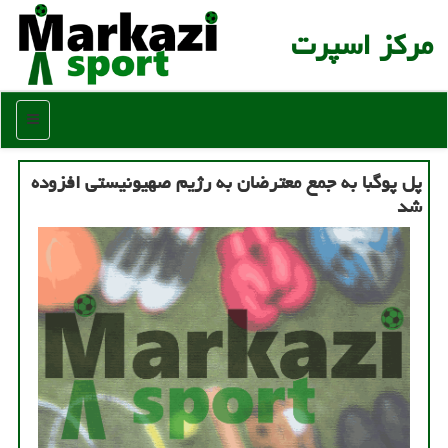
مركز اسپرت
منو
پل پوگبا به جمع معترضان به رژیم صهیونیستی افزوده
شد