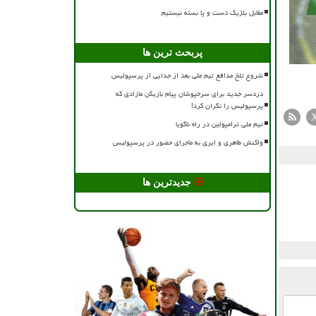
مقابل بلژیک دست و پا بسته نیستیم
پربحث ترین ها
شروع تلخ مدافع تیم ملی بعد از جدایی از پرسپولیس
دردسر جدید برای سرخپوشان پیام بازیکن مازادی که
پرسپولیس را نگران کرد!
تیم ملی ترامپولین در راه ناگویا
واکنش طاهری و ایری به ماجرای حضور در پرسپولیس
جدیدترین ها