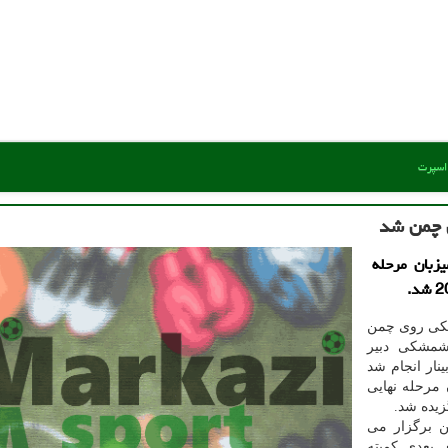
 اسپرت
ی چمن شد
لی اسکی(FIS)، ایران میزبان مرحله
سکی روی چمن
شمشکی دبیر
نار انجام شد
 مرحله نهایی
ن برگزار می
 بعدی کمیته