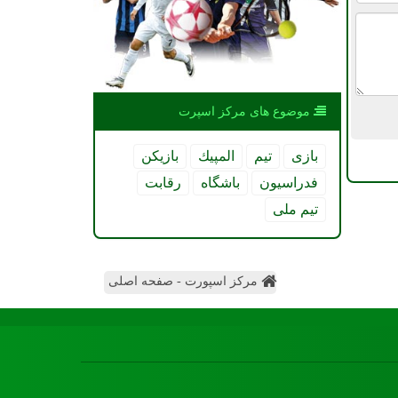
موضوع های مركز اسپرت
بازی
تیم
المپیك
بازیكن
فدراسیون
باشگاه
رقابت
تیم ملی
مرکز اسپورت - صفحه اصلی