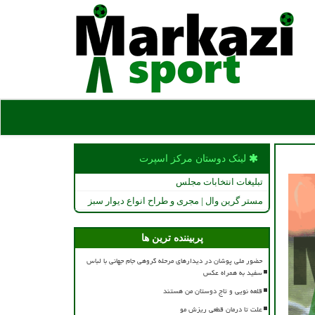
لینک دوستان مركز اسپرت
تبلیغات انتخابات مجلس
مستر گرین وال | مجری و طراح انواع دیوار سبز
پربیننده ترین ها
حضور ملی پوشان در دیدارهای مرحله گروهی جام جهانی با لباس
سفید به همراه عکس
قلعه نویی و تاج دوستان من هستند
علت تا درمان قطعی ریزش مو