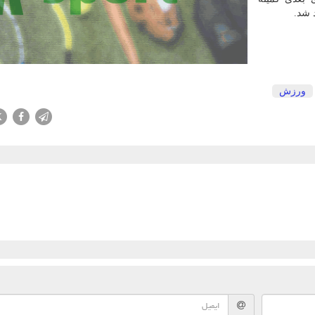
 شد.
ورزش
X