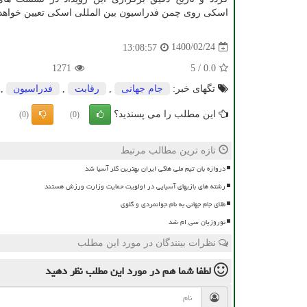
اسکی روی چمن فدراسیون بین المللی اسکی تعیین خواهد
1400/02/24
13:08:57
1271
5
/
0.0
تگهای خبر:
جام جهانی
,
رقابت
,
فدراسیون
,
این مطلب را می پسندید؟
(0)
(0)
تازه ترین مطالب مرتبط
دروازه بان تیم ملی هاکی ایران بهترین گلر آسیا شد
رشته های بازیهای آسیایی در اولویت حمایت وزارت ورزش هستند
طلای جام جهانی به نام جوانمردی و گلوی
نوروزیان سی ام شد
نظرات بینندگان در مورد این مطلب
لطفا شما هم
در مورد این مطلب
نظر دهید