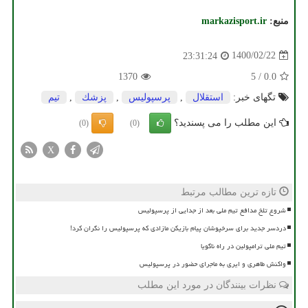
منبع:
markazisport.ir
1400/02/22
23:31:24
1370
5
/
0.0
تگهای خبر:
استقلال
,
پرسپولیس
,
پزشك
,
تیم
این مطلب را می پسندید؟
(0)
(0)
X
تازه ترین مطالب مرتبط
شروع تلخ مدافع تیم ملی بعد از جدایی از پرسپولیس
دردسر جدید برای سرخپوشان پیام بازیکن مازادی که پرسپولیس را نگران کرد!
تیم ملی ترامپولین در راه ناگویا
واکنش طاهری و ایری به ماجرای حضور در پرسپولیس
نظرات بینندگان در مورد این مطلب