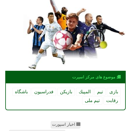
موضوع های مركز اسپرت
بازی
تیم
المپیك
بازیكن
فدراسیون
باشگاه
رقابت
تیم ملی
اخبار اسپورت