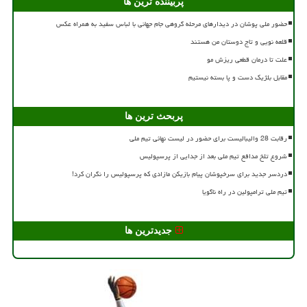
پربیننده ترین ها
حضور ملی پوشان در دیدارهای مرحله گروهی جام جهانی با لباس سفید به همراه عکس
قلعه نویی و تاج دوستان من هستند
علت تا درمان قطعی ریزش مو
مقابل بلژیک دست و پا بسته نیستیم
پربحث ترین ها
رقابت 28 والیبالیست برای حضور در لیست نهائی تیم ملی
شروع تلخ مدافع تیم ملی بعد از جدایی از پرسپولیس
دردسر جدید برای سرخپوشان پیام بازیکن مازادی که پرسپولیس را نگران کرد!
تیم ملی ترامپولین در راه ناگویا
جدیدترین ها