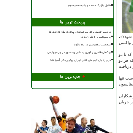
مقابل بلژیک دست و پا بسته نیستیم
پربحث ترین ها
دردسر جدید برای سرخپوشان پیام بازیکن مازادی که
پرسپولیس را نگران کرد!
شود؟»،
ز واکسن
تیم ملی ترامپولین در راه ناگویا
واکنش طاهری و ایری به ماجرای حضور در پرسپولیس
ه تا دو
دروازه بان تیم ملی هاکی ایران بهترین گلر آسیا شد
ه هر دو
 دریافت
جدیدترین ها
ست تنها
و واکسیناسیون
رد واکسیناسیون ورزشکاران
I و IPC ارسال خواهد شد تا در جریان