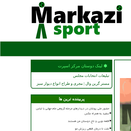
لینک دوستان مركز اسپرت
تبلیغات انتخابات مجلس
مستر گرین وال | مجری و طراح انواع دیوار سبز
پربیننده ترین ها
حضور ملی پوشان در دیدارهای مرحله گروهی جام جهانی با لباس
سفید به همراه عکس
قلعه نویی و تاج دوستان من هستند
علت تا درمان قطعی ریزش مو