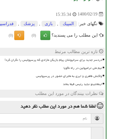
1400/02/19
15:35:34
تگهای خبر:
المپیك
,
بازی
,
پزشك
,
فدراسیو
این مطلب را می پسندید؟
(0)
(0)
تازه ترین مطالب مرتبط
دردسر جدید برای سرخپوشان پیام بازیکن مازادی که پرسپولیس را نگران کرد!
تیم ملی ترامپولین در راه ناگویا
واکنش طاهری و ایری به ماجرای حضور در پرسپولیس
اینفانتینو نباید رئیس فیفا بماند
نظرات بینندگان در مورد این مطلب
لطفا شما هم
در مورد این مطلب
نظر دهید