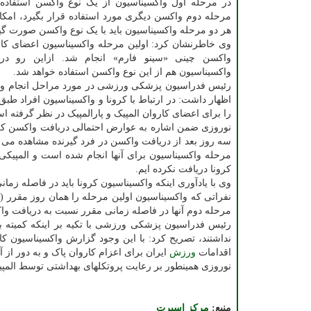
در مرحله اول واکسیناسیون از یک نوع واکسن استفاده 
مرحله دوم واکسن دیگری مورد استفاده قرار بگیرد، امکا
هر دو مرحله واکسیناسیون باید با یک نوع واکسن صورت گی
وی خاطرنشان کرد: اولین مرحله واکسیناسیون اعضای کارو
واکسن چینی «سینو فارم» انجام شد. ازاین رو در
واکسیناسیون هم از این نوع واکسن استفاده خواهد شد.
رئیس فدراسیون پزشکی ورزشی در مورد مراحل انجام واک
اظهار داشت: در ارتباط با کرونا و واکسیناسیون افراد ط
را برای اعضای کاروان المپیک و پارالمپیک در نظر گرفته
نوروزی ضمن اشاره به عوارض احتمالی دریافت واکسن کرو
سه روز بعد از دریافت واکسن در فرد گیرنده مشاهده می شو
مرحله واکسیناسیون برای آنها انجام شده است و المپیک
کرونا دریافت نکرده ایم.
وی با یادآوری اینکه واکسیناسیون کرونا باید در فاصله 
مرحله دوم آنها در فاصله زمانی مقرر نسبت به دریافت وا
اقدامات
ورزش
ایران برای اعزام کاروان پاک و به دور از آ
نوروزی همینطور بر رعایت پروتکلهای بهداشتی توسط المپین ه
منبع:
مركز اسپرت