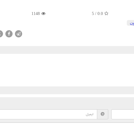
1148
5
/
0.0
ن
X