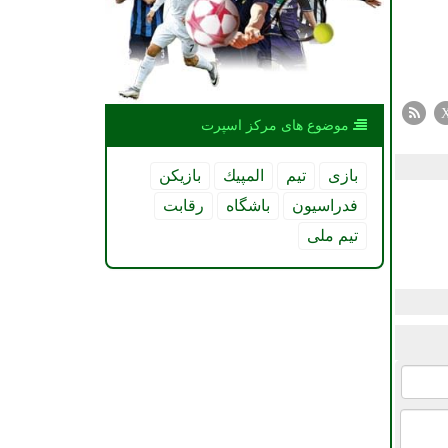
موضوع های مركز اسپرت
بازی
تیم
المپیك
بازیكن
فدراسیون
باشگاه
رقابت
تیم ملی