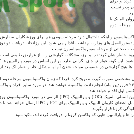
گردد و برای
ن پذیر نیست.
رد.
ان المپیک با
 مرحله دوم
سیناسیون و اینکه «احتمال دارد مرحله سومی هم برای ورزشکاران سفارش 
بق دستورالعمل های وزارت بهداشت اقدام می شود. این وزاتخانه دریافت دو دو
 است. صحبتی از مرحله سوم واکسیناسیون نیست.
نا خاطرنشان کرد: تب و لرز، مشکلات گوارشی و... از عوارض طبیعی است ک
د. این گونه عوارض جای نگرانی ندارد. بر این اساس در مورد پارالمپین ها ک
ی ها هیچ گزارشی در خصوص مواجه شدن آنها با مشکل حاد و خطرناک بعد از
زمانی مشخصی صورت گیرد، تصریح کرد: فردا که زمان واکسیناسیون مرحله دوم ا
نفراتی که واکسیناسیون اولین مرحله را همان روز مقرر (۲۴ فروردین ماه) انجام دادند، واکسینه خواهند شد. در مورد سایر افراد 
کسن اول اقدام خواهد شد.
رئیس فدراسیون پزشکی ورزشی با تکیه بر اینکه کمیته بین المللی المپیک (IOC) و پارالمپیک (IPC) الزامی در مو
نداشتند، تصریح کرد: با این وجود گزارش واکسیناسیون کامل اعضای کاروان المپیک و پارالمپیک برای OC
لودگی کرونا قرار بگیرند.
ا و پارالمپین هایی که واکسن کرونا را دریافت کرده اند، تاکید نمود.