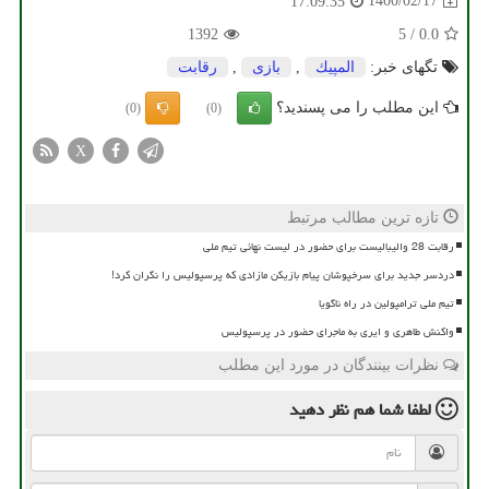
1400/02/17
17:09:35
1392
5
/
0.0
تگهای خبر:
المپیك
,
بازی
,
رقابت
این مطلب را می پسندید؟
(0)
(0)
X
تازه ترین مطالب مرتبط
رقابت 28 والیبالیست برای حضور در لیست نهائی تیم ملی
دردسر جدید برای سرخپوشان پیام بازیکن مازادی که پرسپولیس را نگران کرد!
تیم ملی ترامپولین در راه ناگویا
واکنش طاهری و ایری به ماجرای حضور در پرسپولیس
نظرات بینندگان در مورد این مطلب
لطفا شما هم
نظر دهید