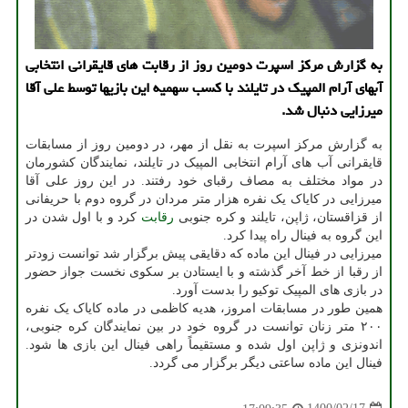
به گزارش مرکز اسپرت دومین روز از رقابت های قایقرانی انتخابی
آبهای آرام المپیک در تایلند با کسب سهمیه این بازیها توسط علی آقا
میرزایی دنبال شد.
به گزارش مرکز اسپرت به نقل از مهر، در دومین روز از مسابقات
قایقرانی آب های آرام انتخابی المپیک در تایلند، نمایندگان کشورمان
در مواد مختلف به مصاف رقبای خود رفتند. در این روز علی آقا
میرزایی در کایاک یک نفره هزار متر مردان در گروه دوم با حریفانی
از قزاقستان، ژاپن، تایلند و کره جنوبی
رقابت
کرد و با اول شدن در
این گروه به فینال راه پیدا کرد.
میرزایی در فینال این ماده که دقایقی پیش برگزار شد توانست زودتر
از رقبا از خط آخر گذشته و با ایستادن بر سکوی نخست جواز حضور
در بازی های المپیک توکیو را بدست آورد.
همین طور در مسابقات امروز، هدیه کاظمی در ماده کایاک یک نفره
۲۰۰ متر زنان توانست در گروه خود در بین نمایندگان کره جنوبی،
اندونزی و ژاپن اول شده و مستقیماً راهی فینال این بازی ها شود.
فینال این ماده ساعتی دیگر برگزار می گردد.