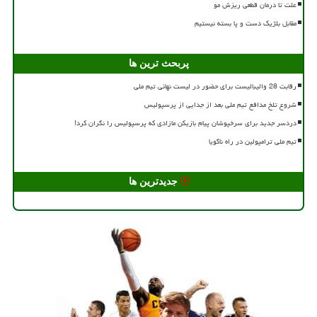
علت تا درمان قطعی ریزش مو
مقابل بلژیک دست و پا بسته نیستیم
پربحث ترین ها
رقابت 28 والیبالیست برای حضور در لیست نهائی تیم ملی
شروع تلخ مدافع تیم ملی بعد از جدایی از پرسپولیس
دردسر جدید برای سرخپوشان پیام بازیکن مازادی که پرسپولیس را نگران کرد!
تیم ملی ترامپولین در راه ناگویا
جدیدترین ها