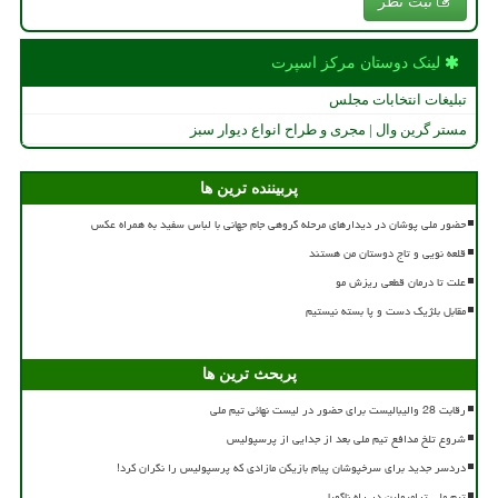
ثبت نظر
لینک دوستان مركز اسپرت
تبلیغات انتخابات مجلس
مستر گرین وال | مجری و طراح انواع دیوار سبز
پربیننده ترین ها
حضور ملی پوشان در دیدارهای مرحله گروهی جام جهانی با لباس سفید به همراه عکس
قلعه نویی و تاج دوستان من هستند
علت تا درمان قطعی ریزش مو
مقابل بلژیک دست و پا بسته نیستیم
پربحث ترین ها
رقابت 28 والیبالیست برای حضور در لیست نهائی تیم ملی
شروع تلخ مدافع تیم ملی بعد از جدایی از پرسپولیس
دردسر جدید برای سرخپوشان پیام بازیکن مازادی که پرسپولیس را نگران کرد!
تیم ملی ترامپولین در راه ناگویا