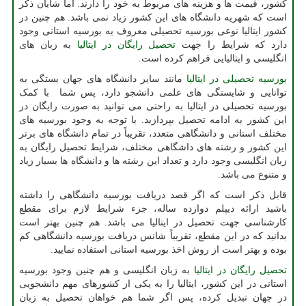
کشور، قیمت ها و هزینه های مربوط به خود را دارند. اما شایان ذکر
است که شهریه دانشگاه های این کشور زیاد نمی باشد. هم چنین در
کشور ایتالیا نوعی بورسیه تحصیلی معروف به بورسیه استانی وجود
دارد که شرایط را جهت
تحصیل رایگان در ایتالیا
به زبان های
انگلیسی و ایتالیایی فراهم کرده است.
بورسیه تحصیلی در ایتالیا
مانند سایر دانشگاه های جهان بستگی به
توانایی و شایستگی های علمی دانشجو دارد، پس شما با کمک
بورسیه تحصیلی در ایتالیا به راحتی می توانید به صورت رایگان در
این کشور به ادامه تحصیل بپردازید. با توجه به وجود بورسیه های
مختلف استانی و دانشگاهی متعدد، تقریباً در تمام دانشگاه های برتر
این کشور و رشته های داشگاهی مختلف، شرایط تحصیل رایگان به
زبان انگلیسی وجود دارد و تعداد این رشته ها و دانشگاه ها بسیار زیاد
و متنوع می باشد.
قابل ذکر است که اگر قصد دریافت بورسیه دانشگاهی را داشته
باشید ارائه دیپلم دوازده ساله، جزء شرایط لازم برای مقطع
کارشناسی جهت تحصیل در ایتالیا می باشد. هم چنین بهتر است
بدانید که در این مقطع، تقریباً شانس دریافت بورسیه دانشگاهی کم
بوده و بهتر است از روش اخذ بورسیه استانی استفاده نمایید.
تحصیل رایگان در ایتالیا
به زبان انگلیسی و هم چنین وجود بورسیه
استانی در این کشور، ایتالیا را به یکی از کشورهای مهم دانشجویی
در جهان تبدیل کرده، پس اگر شما هم خواهان تحصیل به زبان