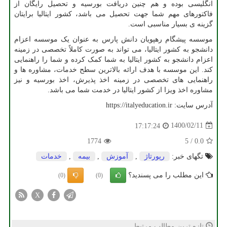
انگلیسی بوده و هم چنین دریافت بورسیه و تحصیل رایگان از
فاکتورهای مهم شما جهت تحصیل می باشد، کشور ایتالیا برایتان
گزینه ی بسیار مناسبی است.
موسسه پیشگام رهپویان دانش پارس به عنوان یک موسسه اعزام
دانشجو به کشور ایتالیا، می تواند به صورت کاملاً تخصصی در زمینه
اعزام دانشجو به کشور ایتالیا به شما کمک کرده و شما را راهنمایی
کند. این موسسه با هدف ارائه بالاترین سطح خدمات، مشاوره ها و
راهنمایی های تخصصی در زمینه اخذ پذیرش، اخذ بورسیه و نیز
مشاوره اخذ ویزا از کشور ایتالیا در خدمت شما می باشد.
آدرس سایت:
https://italyeducation.ir
1400/02/11
17:17:24
1774
5
/
0.0
تگهای خبر:
رپورتاژ
,
آموزش
,
بیمه
,
خدمات
این مطلب را می پسندید؟
(0)
(0)
X
تازه ترین مطالب مرتبط