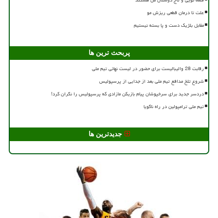
علت تا درمان قطعی ریزش مو
مقابل بلژیک دست و پا بسته نیستیم
پربحث ترین ها
رقابت 28 والیبالیست برای حضور در لیست نهائی تیم ملی
شروع تلخ مدافع تیم ملی بعد از جدایی از پرسپولیس
دردسر جدید برای سرخپوشان پیام بازیکن مازادی که پرسپولیس را نگران کرد!
تیم ملی ترامپولین در راه ناگویا
جدیدترین ها