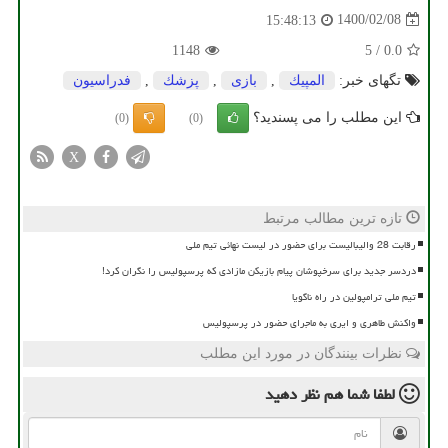
1400/02/08
15:48:13
1148
5
/
0.0
تگهای خبر:
المپیك
,
بازی
,
پزشك
,
فدراسیون
این مطلب را می پسندید؟
(0)
(0)
X
تازه ترین مطالب مرتبط
رقابت 28 والیبالیست برای حضور در لیست نهائی تیم ملی
دردسر جدید برای سرخپوشان پیام بازیکن مازادی که پرسپولیس را نگران کرد!
تیم ملی ترامپولین در راه ناگویا
واکنش طاهری و ایری به ماجرای حضور در پرسپولیس
نظرات بینندگان در مورد این مطلب
لطفا شما هم
نظر دهید