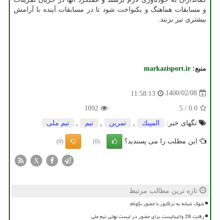
و مسابقات هماهنگ و یکنواخت شود تا در مسابقات آینده با آرامش
بیشتری تیر بزنند.
منبع:
markazisport.ir
1400/02/08
11:58:13
1092
5
/
0.0
تگهای خبر:
المپیك
,
تمرین
,
تیم
,
تیم ملی
این مطلب را می پسندید؟
(0)
(0)
X
تازه ترین مطالب مرتبط
شوک شبانه به تراکتور با حضور نکونام
رقابت 28 والیبالیست برای حضور در لیست نهائی تیم ملی