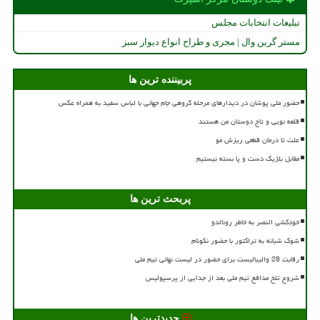
تبلیغات انتخابات مجلس
مستر گرین وال | مجری و طراح انواع دیوار سبز
پربیننده ترین ها
حضور ملی پوشان در دیدارهای مرحله گروهی جام جهانی با لباس سفید به همراه عکس
قلعه نویی و تاج دوستان من هستند
علت تا درمان قطعی ریزش مو
مقابل بلژیک دست و پا بسته نیستیم
پربحث ترین ها
خودکشی النصر به خاطر رونالدو
شوک شبانه به تراکتور با حضور نکونام
رقابت 28 والیبالیست برای حضور در لیست نهائی تیم ملی
شروع تلخ مدافع تیم ملی بعد از جدایی از پرسپولیس
جدیدترین ها