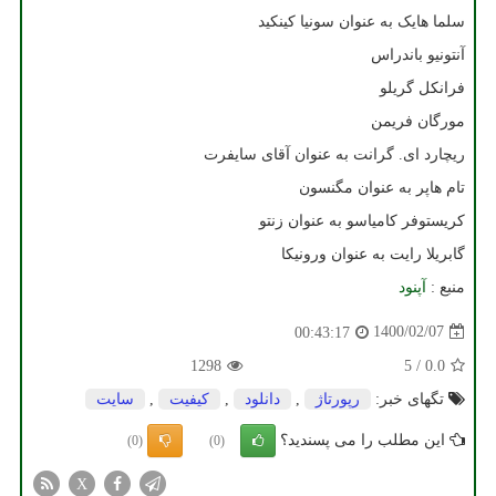
سلما هایک به عنوان سونیا کینکید
آنتونیو باندراس
فرانکل گریلو
مورگان فریمن
ریچارد ای. گرانت به عنوان آقای سایفرت
تام هاپر به عنوان مگنسون
کریستوفر کامیاسو به عنوان زنتو
گابریلا رایت به عنوان ورونیکا
منبع :
آپنود
1400/02/07
00:43:17
1298
5
/
0.0
تگهای خبر:
رپورتاژ
,
دانلود
,
كیفیت
,
سایت
این مطلب را می پسندید؟
(0)
(0)
X