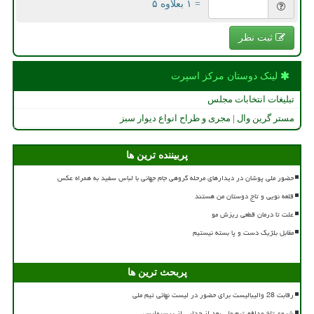
= ۱ بعلاوه ۵
ثبت نظر
لینک دوستان مركز اسپرت
تبلیغات انتخابات مجلس
مستر گرین وال | مجری و طراح انواع دیوار سبز
پربیننده ترین ها
حضور ملی پوشان در دیدارهای مرحله گروهی جام جهانی با لباس سفید به همراه عکس
قلعه نویی و تاج دوستان من هستند
علت تا درمان قطعی ریزش مو
مقابل بلژیک دست و پا بسته نیستیم
پربحث ترین ها
رقابت 28 والیبالیست برای حضور در لیست نهائی تیم ملی
شروع تلخ مدافع تیم ملی بعد از جدایی از پرسپولیس