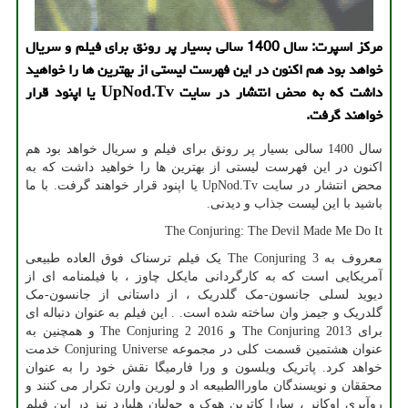
مركز اسپرت: سال 1400 سالی بسیار پر رونق برای فیلم و سریال
خواهد بود هم اكنون در این فهرست لیستی از بهترین ها را خواهید
داشت كه به محض انتشار در سایت UpNod.Tv یا اپنود قرار
خواهند گرفت.
سال 1400 سالی بسیار پر رونق برای فیلم و سریال خواهد بود هم
اکنون در این فهرست لیستی از بهترین ها را خواهید داشت که به
محض انتشار در سایت
UpNod.Tv
یا اپنود قرار خواهند گرفت. با ما
باشید با این لیست جذاب و دیدنی.
The Conjuring: The Devil Made Me Do It
معروف به
The Conjuring 3
یک فیلم ترسناک فوق العاده طبیعی
آمریکایی است که به کارگردانی مایکل چاوز ، با فیلمنامه ای از
دیوید لسلی جانسون-مک گلدریک ، از داستانی از جانسون-مک
گلدریک و جیمز وان ساخته شده است. . این فیلم به عنوان دنباله ای
برای
The Conjuring 2013
و
The Conjuring 2 2016
و همچنین به
عنوان هشتمین قسمت کلی در مجموعه
Conjuring Universe
خدمت
خواهد کرد. پاتریک ویلسون و ورا فارمیگا نقش خود را به عنوان
محققان و نویسندگان ماوراالطبیعه اد و لورین وارن تکرار می کنند و
روآیری اوکانر ، سارا کاترین هوک و جولیان هلیارد نیز در این فیلم