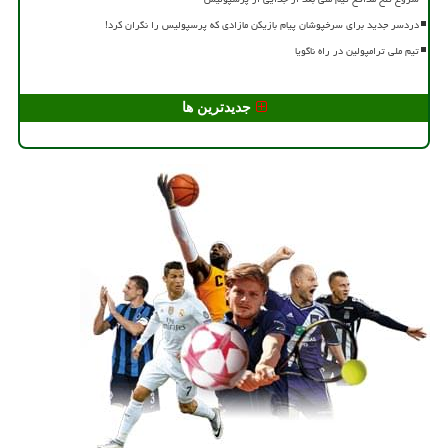
دردسر جدید برای سرخپوشان پیام بازیکن مازادی که پرسپولیس را نگران کرد!
تیم ملی ترامپولین در راه ناگویا
جدیدترین ها