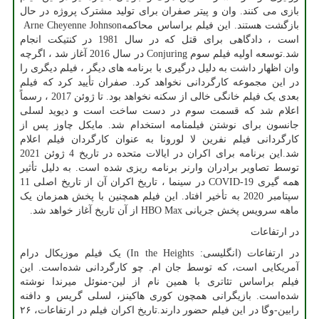
بازی می کنند. وان و پیتر صفران برای تولید مشترک پروژه در حال
بازگشت هستند. این فیلم براساس محاکمه
Arne Cheyenne Johnson
است ، دادگاهی برای قتل که در سال 1981 در کنتیکت انجام
شد.توسعه اولیه فیلم سوم
Conjuring
در سال 2016 آغاز شد ، اگرچه
وان اظهار داشت به دلیل درگیری با برنامه های دیگر ، فیلم دیگری را
در این مجموعه کارگردانی نخواهد کرد. صفران تأیید کرد که فیلم
بعدی یک فیلم خانگی خالی از سکنه نخواهد بود. تا ژوئن 2017 ، رسماً
اعلام شد که قسمت سوم در دست ساخت است و دیوید لسلی
جانسون برای نوشتن فیلمنامه استخدام شد. مایکل چاوز پس از
کارگردانی فیلم نفرین لا لورونا به عنوان کارگردان فیلم اعلام
شد.این برنامه برای اکران در ایالات متحده در تاریخ 4 ژوئن 2021
توسط تصاویر برادران وارنر برنامه ریزی شده است. به دلیل تأثیر
همه گیری
COVID-19
در سینما ، تاریخ اکران آن از تاریخ اصلی 11
سپتامبر 2020 به تأخیر افتاد. این فیلم همچنین با پخش همزمان یک
ماهه سرویس پخش جریانی
HBO Max
از آن تاریخ آغاز خواهد شد.
در ارتفاعات
در ارتفاعات (انگلیسی:
In the Heights‎
) یک فیلم موزیکال درام
آمریکایی است، که توسط جان ام. چو کارگردانی شده‌است. این
فیلم براساس تئاتری با همین نام از لین-منوئل میرندا نوشته
شده‌است. بازیگرانی همچون کوری هاکینز، لسلی گریس و دافنه
رابین-وگا در این فیلم حضور دارند.تاریخ اکران فیلم در ارتفاعات، ۲۶