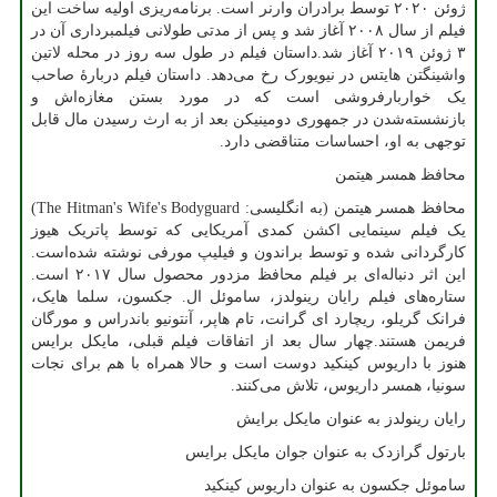
ژوئن ۲۰۲۰ توسط برادران وارنر است. برنامه‌ریزی اولیه ساخت این
فیلم از سال ۲۰۰۸ آغاز شد و پس از مدتی طولانی فیلمبرداری آن در
۳ ژوئن ۲۰۱۹ آغاز شد.داستان فیلم در طول سه روز در محله لاتین
واشینگتن هایتس در نیویورک رخ می‌دهد. داستان فیلم دربارهٔ صاحب
یک خواربارفروشی است که در مورد بستن مغازه‌اش و
بازنشسته‌شدن در جمهوری دومینیکن بعد از به ارث رسیدن مال قابل
توجهی به او، احساسات متناقضی دارد.
محافظ همسر هیتمن
محافظ همسر هیتمن (به انگلیسی:
The Hitman's Wife's Bodyguard
)
یک فیلم سینمایی اکشن کمدی آمریکایی که توسط پاتریک هیوز
کارگردانی شده و توسط براندون و فیلیپ مورفی نوشته شده‌است.
این اثر دنباله‌ای بر فیلم محافظ مزدور محصول سال ۲۰۱۷ است.
ستاره‌های فیلم رایان رینولدز، ساموئل ال. جکسون، سلما هایک،
فرانک گریلو، ریچارد ای گرانت، تام هاپر، آنتونیو باندراس و مورگان
فریمن هستند.چهار سال بعد از اتفاقات فیلم قبلی، مایکل برایس
هنوز با داریوس کینکید دوست است و حالا همراه با هم برای نجات
سونیا، همسر داریوس، تلاش می‌کنند.
رایان رینولدز به عنوان مایکل برایش
بارتول گرازدک به عنوان جوان مایکل برایس
ساموئل جکسون به عنوان داریوس کینکید