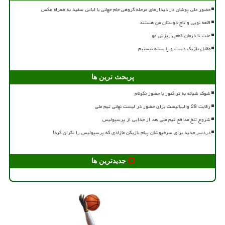
حضور ملی پوشان در دیدارهای مرحله گروهی جام جهانی با لباس سفید به همراه عکس
قلعه نویی و تاج دوستان من هستند
علت تا درمان قطعی ریزش مو
مقابل بلژیک دست و پا بسته نیستیم
پربحث ترین ها
شوک شبانه به تراکتور با حضور نکونام
رقابت 28 والیبالیست برای حضور در لیست نهائی تیم ملی
شروع تلخ مدافع تیم ملی بعد از جدایی از پرسپولیس
دردسر جدید برای سرخپوشان پیام بازیکن مازادی که پرسپولیس را نگران کرد!
جدیدترین ها