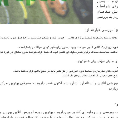
 و .... بسیار
رفی شرایط و
یش متقاضیان
ریم به بررسی
 اموزسی عبارتند از:
ید توجه داشته باشیم که کیفیت برگزاری کلاس از جهات صدا و تصویر میبایست در حد قابل قبولی باشد و
خورداری از یک کلاس انلاین سودمند وجود بستری برای مطرح کردن سوالات و پاسخ است .
مختلف میبایست ساعات برگزار کلاس بگونه ای تنظیم شود که کلیه افراد بتوانند بدون مشکل در دوره های 
 محتوای اموزشی برای دانشپذیران .
ی
به بالای مدرسان و اساتید دوره اموزشی از نظر علمی باید در سطح بالایی قرار داشته باشد .
پکیج های اموزشی از اهمیت بالایی برخوردار است .
زشی انلاین و استاندارد اشاره شد اکنون قصد داریم به معرفی بهترین مرک
دازیم.
:
 بورسی و سرمایه ای کشور میپردازیم ، بهترین دوره اموزش انلاین بورس و
بهترین پکیج های اموزشی به موسسه اموزش عالی سهامیر تعلق دارد ، مرکز اموزش عالی سهامیر با حضو