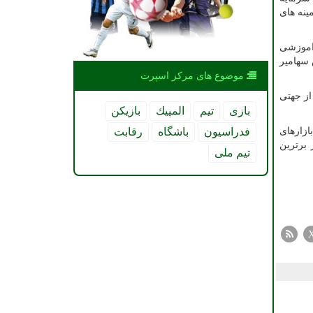
ینه های
 اموزشی
 سهامیر
موضوع های مركز اسپرت
ز جهتی
بازی
تیم
المپیك
بازیكن
فدراسیون
باشگاه
رقابت
ازارهای
 برترین
تیم ملی