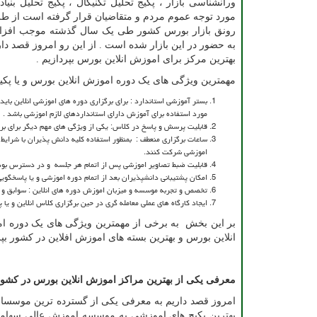
ورانشناسی بازار ، پکیج تحلیل تکنیکال ، پکیج تحلیل بنیادی
مورد توجه عموم مردم و متقاضیان قرار گرفته است از ط
رونق بازار بورس کشور طی یک سال گذشته موجب افزا
به حضور در این بازار شده است . از این رو امروز قصد دا
بهترین مرکز برای اموزش انلاین بورس بپردازیم .
مهمترین ویژگی های یک دوره اموزش انلاین بورس و یا پکیج
بستر آموزشی استاندارد : برای برگزاری دوره های اموزشی انلاین با
مورد استفاده برای آموزش دارای استانداردهای لازم اموزشی باشد .
قابلیت پرسش و پاسخ در کلاس: یکی از ویژگی های مهم دیگر برای بر
ساعات برگزاری منعطف : بمنظور استفاده کلیه دانش پذیران با شرایط 
اموزشی شرکت کنند.
قابلیت ضبط تصاویر اموزشی پس از اتمام هر جلسه و در دسترس بودن
امکان پشتیبانی دانشپذیران بعد از اتمام دوره اموزشی و یا پاسخگوی
تخصص و تجربه موسسه و میزبان اموزش دوره های انلاین : سوابق و تجر
ایجاد کارگاه های عملی معامله گری در حین برگزاری کلاس انلاین و یا 
بر این بخش به برخی از مهمترین ویژگی های یک دوره امو
انلاین بورس و بهترین بسته های اموزش افلاین در کشور بپر
معرفی یکی از بهترین مراکز اموزش انلاین بورس در کشور
امروز قصد داریم به معرفی یکی از گسترده ترین موسسات