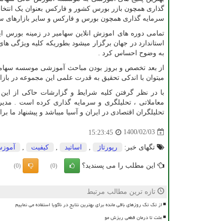
گذاری همچون بازر بورس کشور و فارکس بعنوان یک انتخ
سرمایه گذاری همچون بورس و فارکس و سایر بازارهای سرم
تمامی دوره های اموزش انلاین سهامیر در زمینه بورس ا
استاندارد در جهان برگزار میشود بطوریکه کلیه ویژگی ها
به وضوح احساس کرد .
از بعد تخصص و بروز بودن مباحث آموزشی موسسه سهامیر
میتوان با اندکی تحقیق به قدرت علمی این مجموعه در بازا
با در نظر گرفتن کلیه شرایط و گزارشات حاکی از این د
معاملاتی ، تحلیلگری و سرمایه گذاری کرده است . مدیر
تحلیلگران اقتصادی در ایران و آسیا میباشد و پیشنهاد ما
1400/02/03
15:23:45
تگهای خبر:
رپورتاژ
,
اساتید
,
كیفیت
,
آموز
این مطلب را می پسندید؟
(0)
(0)
تازه ترین مطالب مرتبط
از تک تک روزهای باقی مانده برای بهترین نتایج در ناگویا استفاده می نماییم
علت تا درمان قطعی ریزش مو