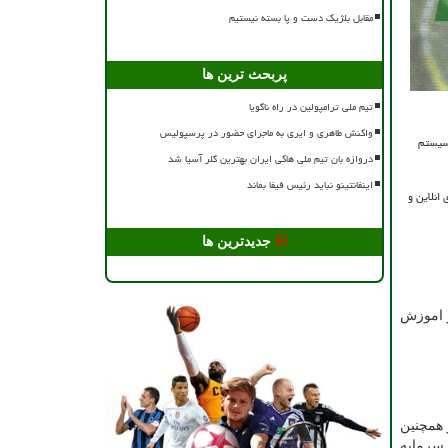
مقابل بلژیک دست و پا بسته نیستیم
پربحث ترین ها
تیم ملی ترامپولین در راه ناگویا
واکنش طاهری و ایری به ماجرای حضور در پرسپولیس
 سیستم
دروازه بان تیم ملی هاکی ایران بهترین گلر آسیا شد
اینفانتینو نباید رئیس فیفا بماند
انلاین و
جدیدترین ها
ز اموزش
 همچنین
ر 30 ساله خود در بازارهای سرمایه