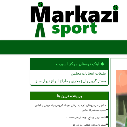
لینک دوستان مركز اسپرت
تبلیغات انتخابات مجلس
مستر گرین وال | مجری و طراح انواع دیوار سبز
پربیننده ترین ها
حضور ملی پوشان در دیدارهای مرحله گروهی جام جهانی با لباس
سفید به همراه عکس
قلعه نویی و تاج دوستان من هستند
علت تا درمان قطعی ریزش مو