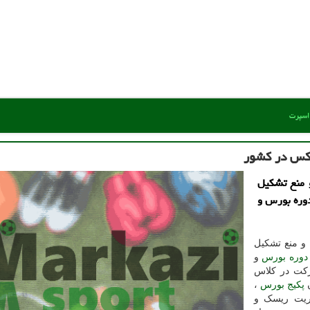
 اسپرت
ركس در كشور
و منع تشكیل
وره بورس و
و منع تشکیل
دوره بورس
و
رکت در کلاس
ن
پکیج بورس
،
ریت ریسک و