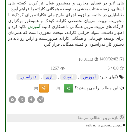
های لایو در فضای مجازی و همینطور فعال تر کردن کمیته های
استانی، زمینه شتاب بخشی به توسعه همگانی کاراته را فراهم آورد.
طباطبایی در خاتمه بر لزوم اجرای طرح ملی «کاراته برای کودک» با
محوریت تربیت مربیان تخصصی کاراته کودک و همینطور برگزاری
کارگاه های تربیت مربی همگانی با همکاری کمیته
آموزش
تاکید کرد و
اظهار داشت: سواد حرکتی کاراته، مبحث محوری است که همزمان
برای توسعه قهرمانی و همگانی کاراته ضروریست و ازاین رو باید در
دستور کار فدراسیون و کمیته همگانی قرار گیرد.
1400/02/02
18:01:13
1267
5
/
0.0
تگهای خبر:
آموزش
,
المپیك
,
بازی
,
فدراسیون
این مطلب را می پسندید؟
(0)
(0)
X
تازه ترین مطالب مرتبط
تیم ملی ترامپولین در راه ناگویا