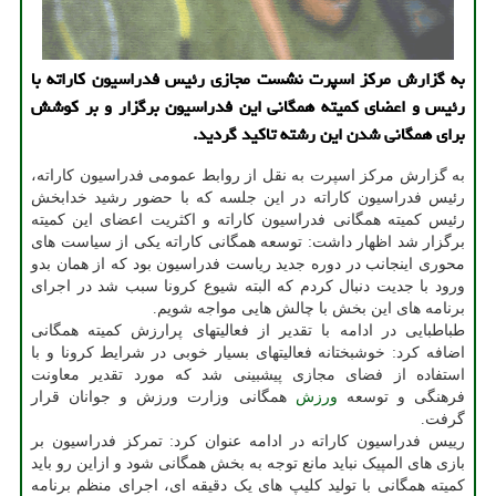
به گزارش مرکز اسپرت نشست مجازی رئیس فدراسیون کاراته با
رئیس و اعضای کمیته همگانی این فدراسیون برگزار و بر کوشش
برای همگانی شدن این رشته تاکید گردید.
به گزارش مرکز اسپرت به نقل از روابط عمومی فدراسیون کاراته،
رئیس فدراسیون کاراته در این جلسه که با حضور رشید خدابخش
رئیس کمیته همگانی فدراسیون کاراته و اکثریت اعضای این کمیته
برگزار شد اظهار داشت: توسعه همگانی کاراته یکی از سیاست های
محوری اینجانب در دوره جدید ریاست فدراسیون بود که از همان بدو
ورود با جدیت دنبال کردم که البته شیوع کرونا سبب شد در اجرای
برنامه های این بخش با چالش هایی مواجه شویم.
طباطبایی در ادامه با تقدیر از فعالیتهای پرارزش کمیته همگانی
اضافه کرد: خوشبختانه فعالیتهای بسیار خوبی در شرایط کرونا و با
استفاده از فضای مجازی پیشبینی شد که مورد تقدیر معاونت
فرهنگی و توسعه
ورزش
همگانی وزارت ورزش و جوانان قرار
گرفت.
رییس فدراسیون کاراته در ادامه عنوان کرد: تمرکز فدراسیون بر
بازی های المپیک نباید مانع توجه به بخش همگانی شود و ازاین رو باید
کمیته همگانی با تولید کلیپ های یک دقیقه ای، اجرای منظم برنامه