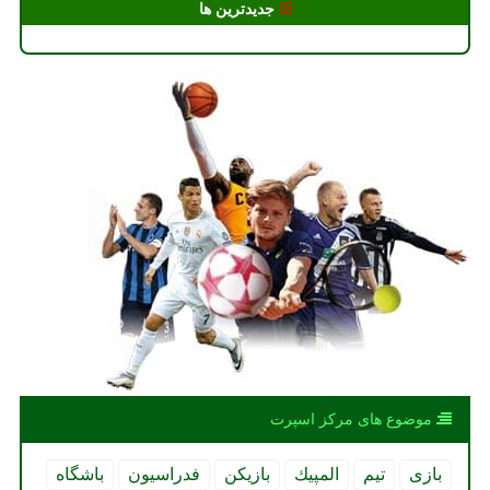
جدیدترین ها
موضوع های مركز اسپرت
بازی
تیم
المپیك
بازیكن
فدراسیون
باشگاه