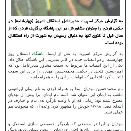
به گزارش مركز اسپرت مدیرعامل استقلال امروز (چهارشنبه) در
حكمی فردی را بعنوان مشاورش در این باشگاه برگزید، فردی كه از
سال قبل تا كنون تنها به دنبال رسیدن به شهرت از راه استقلال
بوده است.
به گزارش مركز اسپرت به نقل از ایسنا،
باشگاه
استقلال روز
چهارشنبه از دو انتصاب جدید در كادر مدیریتی این باشگاه اطلاع داد.
یكی از این انتصاب ها مربوط به سمت مشاور مدیرعامل بود كه
امیرحسین فتحی در حكمی محمدحسین مهدیان را برای این سمت
انتخاب كرد؛ انتخابی كه ابهامات زیادی را به همراه داشت.
نام محمدحسین مهدیان ابتدا به همراه فردی به نام ایمان ابراهیمی
ملقب به ایمان ابرا عنوان شد. البته نام ایمان ابرا پیش از مهدیان
مطرح شده بود؛ زمانی كه او با وعده بازگرداندن تیام و جپارف در
ابتدای فصل ۹۸-۹۷ خودش را مشهور كرد؛ وعده ای كه هیچوقت هم
عملی نشد.
مهدیان و ابرا در مقطعی كه باردیگر خصوصی سازی استقلال و
پرسپولیس بر سر زبان ها افتاد، خودشان را تحت عنوان یك هولدینگ