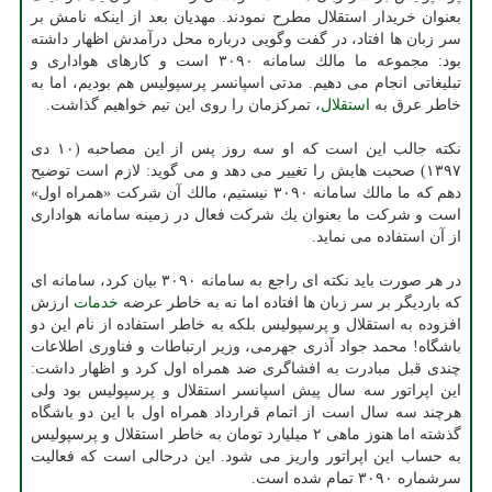
بعنوان خریدار استقلال مطرح نمودند. مهدیان بعد از اینكه نامش بر
سر زبان ها افتاد، در گفت وگویی درباره محل درآمدش اظهار داشته
بود: مجموعه ما مالك سامانه ۳۰۹۰ است و كارهای هواداری و
تبلیغاتی انجام می دهیم. مدتی اسپانسر پرسپولیس هم بودیم، اما به
خاطر عرق به
استقلال
، تمركزمان را روی این تیم خواهیم گذاشت.
نكته جالب این است كه او سه روز پس از این مصاحبه (۱۰ دی
۱۳۹۷) صحبت هایش را تغییر می دهد و می گوید: لازم است توضیح
دهم كه ما مالك سامانه ۳۰۹۰ نیستیم، مالك آن شركت «همراه اول»
است و شركت ما بعنوان یك شركت فعال در زمینه سامانه هواداری
از آن استفاده می نماید.
در هر صورت باید نكته ای راجع به سامانه ۳۰۹۰ بیان كرد، سامانه ای
كه باردیگر بر سر زبان ها افتاده اما نه به خاطر عرضه
خدمات
ارزش
افزوده به استقلال و پرسپولیس بلكه به خاطر استفاده از نام این دو
باشگاه! محمد جواد آذری جهرمی، وزیر ارتباطات و فناوری اطلاعات
چندی قبل مبادرت به افشاگری ضد همراه اول كرد و اظهار داشت:
این اپراتور سه سال پیش اسپانسر استقلال و پرسپولیس بود ولی
هرچند سه سال است از اتمام قرارداد همراه اول با این دو باشگاه
گذشته اما هنوز ماهی ۲ میلیارد تومان به خاطر استقلال و پرسپولیس
به حساب این اپراتور واریز می شود. این درحالی است كه فعالیت
سرشماره ۳۰۹۰ تمام شده است.