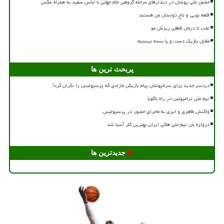
حضور ملی پوشان در دیدارهای مرحله گروهی جام جهانی با لباس سفید به همراه عکس
قلعه نویی و تاج دوستان من هستند
علت تا درمان قطعی ریزش مو
مقابل بلژیک دست و پا بسته نیستیم
پربحث ترین ها
دردسر جدید برای سرخپوشان پیام بازیکن مازادی که پرسپولیس را نگران کرد!
تیم ملی ترامپولین در راه ناگویا
واکنش طاهری و ایری به ماجرای حضور در پرسپولیس
دروازه بان تیم ملی هاکی ایران بهترین گلر آسیا شد
جدیدترین ها