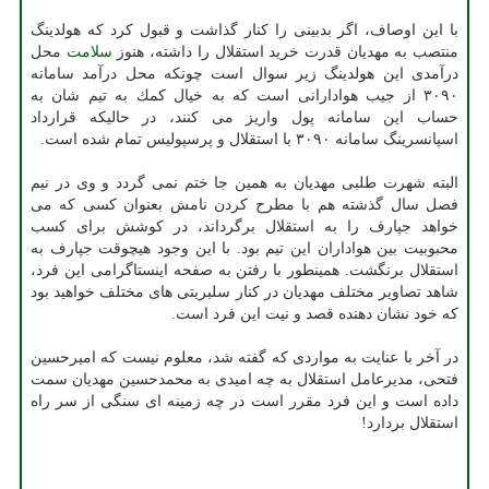
با این اوصاف، اگر بدبینی را كنار گذاشت و قبول كرد كه هولدینگ
منتصب به مهدیان قدرت خرید استقلال را داشته، هنوز
سلامت
محل
درآمدی این هولدینگ زیر سوال است چونكه محل درآمد سامانه
۳۰۹۰ از جیب هوادارانی است كه به خیال كمك به تیم شان به
حساب این سامانه پول واریز می كنند، در حالیكه قرارداد
اسپانسرینگ سامانه ۳۰۹۰ با استقلال و پرسپولیس تمام شده است.
البته شهرت طلبی مهدیان به همین جا ختم نمی گردد و وی در نیم
فصل سال گذشته هم با مطرح كردن نامش بعنوان كسی كه می
خواهد جپارف را به استقلال برگرداند، در كوشش برای كسب
محبوبیت بین هواداران این تیم بود. با این وجود هیچوقت جپارف به
استقلال برنگشت. همینطور با رفتن به صفحه اینستاگرامی این فرد،
شاهد تصاویر مختلف مهدیان در كنار سلبریتی های مختلف خواهید بود
كه خود نشان دهنده قصد و نیت این فرد است.
در آخر با عنایت به مواردی كه گفته شد، معلوم نیست كه امیرحسین
فتحی، مدیرعامل استقلال به چه امیدی به محمدحسین مهدیان سمت
داده است و این فرد مقرر است در چه زمینه ای سنگی از سر راه
استقلال بردارد!