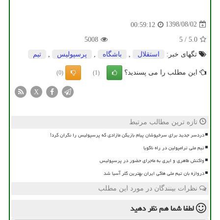
1398/08/02
00:59:12
5008
5
/
5.0
تگهای خبر:
استقلال
,
باشگاه
,
پرسپولیس
,
تیم
این مطلب را می پسندید؟
(0)
(1)
X
تازه ترین مطالب مرتبط
دردسر جدید برای سرخپوشان پیام بازیکن مازادی که پرسپولیس را نگران کرد!
تیم ملی ترامپولین در راه ناگویا
واکنش طاهری و ایری به ماجرای حضور در پرسپولیس
دروازه بان تیم ملی هاکی ایران بهترین گلر آسیا شد
نظرات بینندگان در مورد این مطلب
لطفا شما هم
نظر دهید