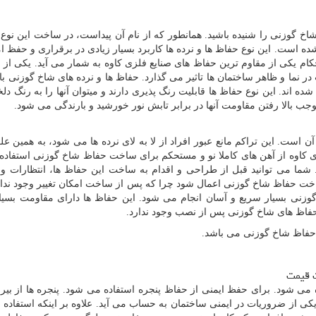
ظ شاخ گوزنی را شنیده باشید. همانطور که از نام آن پیداست، در ساخت این نوع
 شده است. این نوع حفاظ ها و نرده ها کاربرد بسیار زیادی در برقراری و حفظ ام
تحکام یکی از مقاوم ترین حفاظ های صنایع فلزی کاوه به شمار می آید. یکی از ب
نما و ظاهر ساختمان ها تاثیر می گذارد. حفاظ ها و نرده های شاخ گوزنی با 
اند. این نوع حفاظ ها قابلیت رنگ پذیری دارند و میتوان آنها را به رنگ دلخ
موجب بالا رفتن مقاومت آنها در برابر تابش نور خورشید و بارندگی می شود.
ن است. این تراکم مانع عبور افراد از لا به لای نرده ها می شود، به همین 
فلزی کاوه از آهن های کاملا نو و مستحکم برای ساخت حفاظ شاخ گوزنی استفاده
ما می توانید قبل از طراحی و اقدام به ساخت این حفاظ ها، انتظارات و
 ساخت حفاظ شاخ گوزنی اعمال شود چرا که پس از ساخت امکان تغییر وجود ندار
 گوزنی بسیار سریع و آسان انجام می شود. این حفاظ ها دارای مقاومت بسیار 
 حفاظ های شاخ گوزنی پس از نصب وجود ندارد.
حفاظ شاخ گوزنی می باشد.
ت قیمت
ه می شود. برای حفظ ایمنی از حفاظ پنجره استفاده می شود. پنجره ها از بیرو
کی از ضروریات در ایمنی ساختمان به حساب می آید. علاوه بر اینکه استفاده 