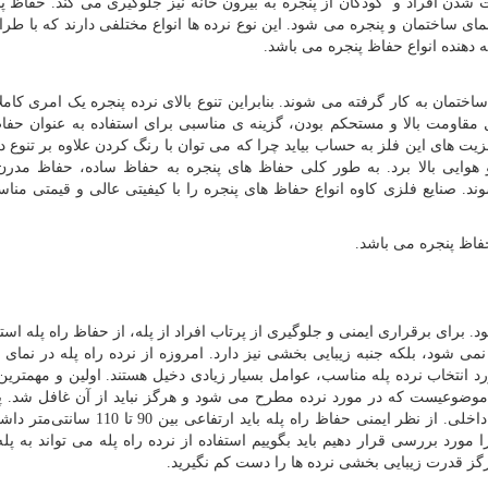
ت شدن افراد و کودکان از پنجره به بیرون خانه نیز جلوگیری می کند. حفاظ پ
نمای ساختمان و پنجره می شود. این نوع نرده ها انواع مختلفی دارند که با طر
ئه دهنده انواع حفاظ پنجره می باشد.
ختمان به کار گرفته می شوند. بنابراین تنوع بالای نرده پنجره یک امری کامل
مقاومت بالا و مستحکم بودن، گزینه ی مناسبی برای استفاده به عنوان حفا
یت های این فلز به حساب بیاید چرا که می توان با رنگ کردن علاوه بر تنوع د
 هوایی بالا برد. به طور کلی حفاظ های پنجره به حفاظ ساده، حفاظ مدر
 صنایع فلزی کاوه انواع حفاظ های پنجره را با کیفیتی عالی و قیمتی مناس
فاظ پنجره می باشد.
. برای برقراری ایمنی و جلوگیری از پرتاب افراد از پله، از حفاظ راه پله است
می شود، بلکه جنبه زیبایی بخشی نیز دارد. امروزه از نرده راه پله در نمای 
 انتخاب نرده پله مناسب، عوامل بسیار زیادی دخیل هستند. اولین و مهمترین
ین موضوعیست که در مورد نرده مطرح می شود و هرگز نباید از آن غافل شد. پل
خودی خود نمای معمولی دارند به خصوص در دکوراسیون داخلی. از نظر ایمنی حفاظ راه پله بای
 مورد بررسی قرار دهیم باید بگوییم استفاده از نرده راه پله می تواند به پله
 هرگز قدرت زیبایی بخشی نرده ها را دست کم نگیرید.