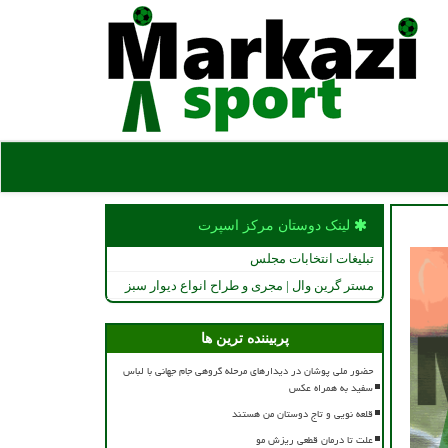
لینک دوستان مركز اسپرت
تبلیغات انتخابات مجلس
مستر گرین وال | مجری و طراح انواع دیوار سبز
پربیننده ترین ها
حضور ملی پوشان در دیدارهای مرحله گروهی جام جهانی با لباس
سفید به همراه عکس
قلعه نویی و تاج دوستان من هستند
علت تا درمان قطعی ریزش مو