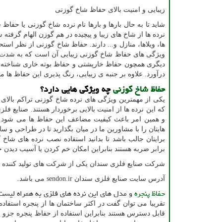
زیبایی و امنیت بالای حفاظ شاخ گوزنی
شاید تا به حال بارها و بارها نام نرده شاخ گوزنی یا حفا
نرده ها از شاخ های زیبا و پیچیده در هم گوزن الهام گرفته
ها، ویلاها، منازل و... دارند. حفاظ شاخ گوزنی از نظر اس
ویژگی های حفاظ شاخ گوزنی زیبایی آن است که به شدت در 
دیگری همچون حفاظ خارپشتی و حفاظ بوته خاری شناخته شده 
درآورد. علاوه بر جنبه ی زیبایی، رنگ پذیری این حفاظ ها 
حفاظ شاخ گوزنی
چه ویژگی هایی دارد؟
یکی از مهمترین ویژگی های نرده شاخ گوزنی تراکم بالای آ
که این نرده ها از امنیت بالایی برخوردار هستند. صنایع 
و همین امر باعث کیفیت مضاعف این حفاظ ها می شود. ش
هایتان را با مشاورین ما در میان بگذارید تا در طراحی و
برایتان جالب باشد تا بدانید استفاده نصب نرده های شاخ
برابر ضربه هستند بنابراین امکان خم کردن یا آسیب دیدن
شرکت صنایع فلزی سندان یکی از شرکت های تولید کننده 
آدرس سایت صنایع فلزی سندان
sendon.ir
می باشد.
حفاظ پنجره
و مدل های این نرده های فلزی به همراه لیس
تقریبا می توان گفت در اکثر ساختمان ها از پنجره استفاد
قابل دسترس هستند بنابراین استفاده از حفاظ پنجره جزو ی