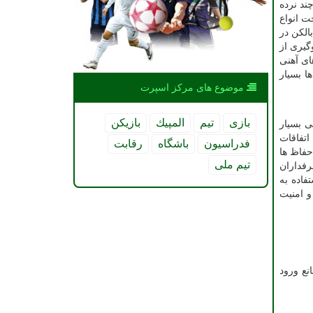
ند نرده
ت انواع
الکن در
گیری از
ای آهنی
ا بسیار
موضوع های مركز اسپرت
بازی
تیم
المپیك
بازیكن
ی بسیار
اتفاقات
فدراسیون
باشگاه
رقابت
حفاظ ها
تیم ملی
رفداران
فاده به
و امنیت
نع ورود