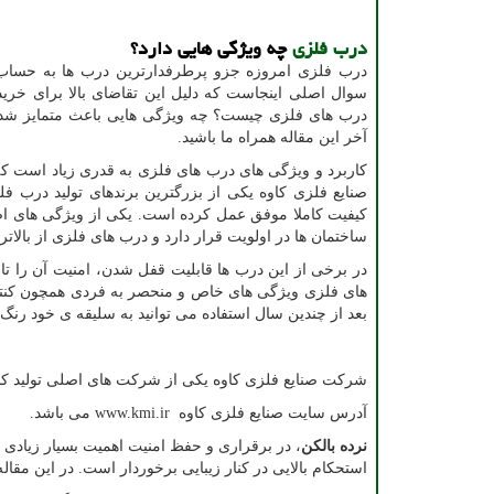
درب فلزی
چه ویژگی هایی دارد؟
درب فلزی امروزه جزو پرطرفدارترین درب ها به حساب م
سوال اصلی اینجاست که دلیل این تقاضای بالا برای خرید 
درب های فلزی چیست؟ چه ویژگی هایی باعث متمایز شدن 
آخر این مقاله همراه ما باشید.
کاربرد و ویژگی های درب های فلزی به قدری زیاد است که ن
صنایع فلزی کاوه یکی از بزرگترین برندهای تولید درب فل
کیفیت کاملا موفق عمل کرده است. یکی از ویژگی های اص
ساختمان ها در اولویت قرار دارد و درب های فلزی از بالات
در برخی از این درب ها قابلیت قفل شدن، امنیت آن را تا ح
های فلزی ویژگی های خاص و منحصر به فردی همچون کنترل د
بعد از چندین سال استفاده می توانید به سلیقه ی خود رنگ آ
شرکت صنایع فلزی کاوه یکی از شرکت های اصلی تولید کن
آدرس سایت صنایع فلزی کاوه
www.kmi.ir
می باشد.
نرده بالکن
، در برقراری و حفظ امنیت اهمیت بسیار زیادی 
استحکام بالایی در کنار زیبایی برخوردار است. در این مقا