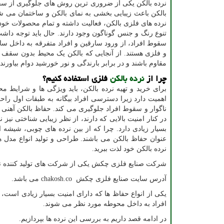
نرده بالکن یکی از ضروری ترین روش های جلوگیری از سقوط
بالکن باعث زیبایی بخشی به نمای بالکن و ساختمان می شود
نرده های فلزی بالکن، فعالیت داشته و تمام محصولات خود 
تنوع رنگ و جنس گوناگون وجود دارند. حال باید توجه داشت 
سقوط افراد، از ورود سارقین و افراد متفرقه به داخل سا
و فلزی هستند. از آنجایی که بالکن یک محیط بدون سقف ا
مقاوم باشند و در برابر بارندگی و نور خورشید دوام بیاورند.
چرا از
نرده بالکن
فلزی استفاده کنیم؟
برای خرید و تهیه نرده بالکن، باید ویژگی ها و شرایط م
اهمیت دارد زیرا دسترسی افراد بیگانه به طبقات اول راح
ناگوار و سقوط افراد جلوگیری می کند. حفاظ بالکن آهنی و
در کنار امنیت بالایی که دارند، از نظر زیبایی شناختی نی
بسیار زیادی دارد. چرا که از بین نرده های چوبی، شیشه ا
عنوان حفاظ بالکن می باشند. طراحی و تولید انواع مدل ها
نرده بالکن خود لذت ببرید.
شرکت صنایع فلزی چکش یکی از شرکت های تولید کننده نر
آدرس سایت صنایع فلزی چکش
chakosh.co
می باشد.
یکی از انواع حفاظ ها که دارای امنیت بسیار زیادی است، 
افراد به داخل محوطه مورد نظر می شوند.
در ادامه قصد داریم به بررسی این نرده ها بپردازیم.