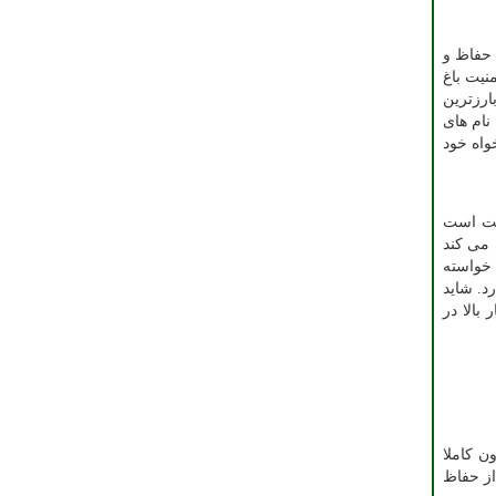
 حفاظ و
نیت باغ
ارزترین
نام های
واه خود
علت است
 می کند
 خواسته
د. شاید
بالا در
ن کاملا
از حفاظ