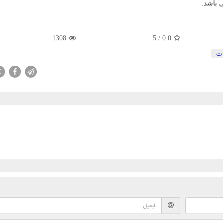
 باشد.
1308
5
/
0.0
ت
X