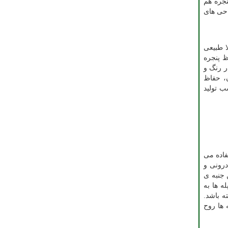
نجره هم
احی های
ا طبیعی
ظ پنجره
ر رنگ و
ن، حفاظ
ب تولید
فاده می
درونی و
 جنبه ی
ه ها به
د ارتفاعی بین 90 تا 110 سانتی‌متر داشته باشد.
 ها روح