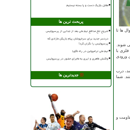
مقابل بلژیک دست و پا بسته نیستیم
پربحث ترین ها
ل ها تا
شروع تلخ مدافع تیم ملی بعد از جدایی از پرسپولیس
دردسر جدید برای سرخپوشان پیام بازیکن مازادی که
پرسپولیس را نگران کرد!
ی شوند.
تیم ملی ترامپولین در راه ناگویا
فلزی با
ی ورودی
واکنش طاهری و ایری به ماجرای حضور در پرسپولیس
شد، درب
جدیدترین ها
ند. شما
قاومت و