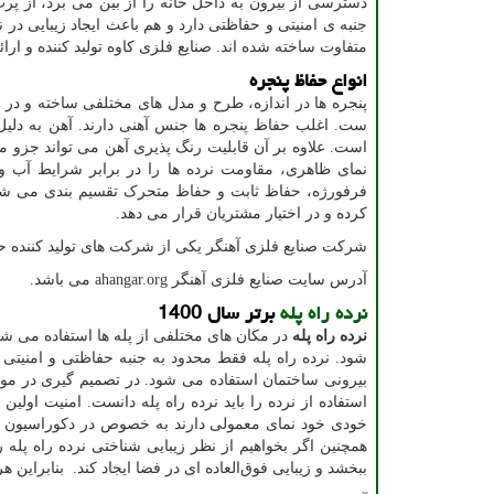
دسترسی از بیرون به داخل خانه را از بین می برد، از پر
جنبه ی امنیتی و حفاظتی دارد و هم باعث ایجاد زیبایی در 
متفاوت ساخته شده اند. صنایع فلزی کاوه تولید کننده و ارا
انواع حفاظ پنجره
پنجره ها در اندازه، طرح و مدل های مختلفی ساخته و در سا
ست. اغلب حفاظ پنجره ها جنس آهنی دارند. آهن به دلیل 
است. علاوه بر آن قابلیت رنگ پذیری آهن می تواند جزو مز
نمای ظاهری، مقاومت نرده ها را در برابر شرایط آب و
فرفورژه، حفاظ ثابت و حفاظ متحرک تقسیم بندی می شوند.
کرده و در اختیار مشتریان قرار می دهد.
شرکت صنایع فلزی آهنگر یکی از شرکت های تولید کننده ح
آدرس سایت صنایع فلزی آهنگر
ahangar.org
می باشد.
نرده راه پله
برتر سال 1400
نرده راه پله
در مکان های مختلفی از پله ها استفاده می شود
شود. نرده راه پله فقط محدود به جنبه حفاظتی و امنیتی ن
بیرونی ساختمان استفاده می شود. در تصمیم گیری در مورد
استفاده از نرده را باید نرده راه پله دانست. امنیت اول
همچنین اگر بخواهیم از نظر زیبایی شناختی نرده راه پله را
ببخشد و زیبایی فوق‌العاده ای در فضا ایجاد کند. بنابراین