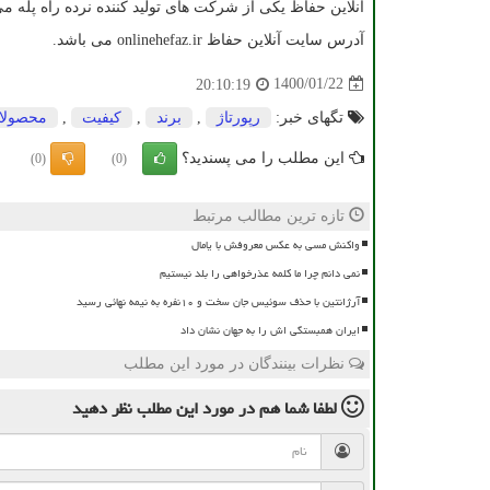
آنلاین حفاظ یکی از شرکت های تولید کننده نرده راه پله می
آدرس سایت آنلاین حفاظ
onlinehefaz.ir
می باشد.
1400/01/22
20:10:19
تگهای خبر:
رپورتاژ
,
برند
,
كیفیت
,
محصولا
این مطلب را می پسندید؟
(0)
(0)
تازه ترین مطالب مرتبط
واکنش مسی به عکس معروفش با یامال
نمی دانم چرا ما کلمه عذرخواهی را بلد نیستیم
آرژانتین با حذف سوئیس جان سخت و ۱۰نفره به نیمه نهائی رسید
ایران همبستگی اش را به جهان نشان داد
نظرات بینندگان در مورد این مطلب
لطفا شما هم
در مورد این مطلب
نظر دهید