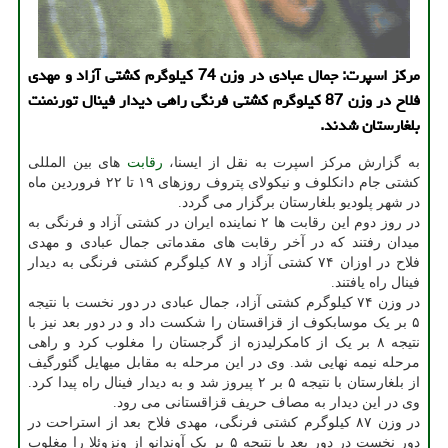
مرکز اسپرت: جمال عبادی در وزن 74 کیلوگرم کشتی آزاد و مهدی
فلاح در وزن 87 کیلوگرم کشتی فرنگی راهی دیدار فینال تورنمنت
بلغارستان شدند.
به گزارش مرکز اسپرت به نقل از ایسنا،
رقابت
های بین المللی
کشتی جام دانکلوف و نیکولای پتروف روزهای ۱۹ تا ۲۲ فروردین ماه
در شهر پلودیو بلغارستان برگزار می گردد.
در روز دوم این رقابت ها ۲ نماینده ایران در کشتی آزاد و فرنگی به
میدان رفتند که در آخر رقابت های مقدماتی جمال عبادی و مهدی
فلاح در اوزان ۷۴ کشتی آزاد و ۸۷ کیلوگرم کشتی فرنگی به دیدار
فینال راه یافتند.
در وزن ۷۴ کیلوگرم کشتی آزاد، جمال عبادی در دور نخست با نتیجه
۵ بر یک موسابکوف از قزاقستان را شکست داد و در دور بعد نیز با
نتیجه ۸ بر یک از کامکرلیدزه از گرجستان را مغلوب کرد و راهی
مرحله نیمه نهایی شد. وی در این مرحله به مقابل میهایل گئورگیف
از بلغارستان با نتیجه ۵ بر ۲ پیروز شد و به دیدار فینال راه پیدا کرد.
وی در این دیدار به مصاف حریف قزاقستانی می رود.
در وزن ۸۷ کیلوگرم کشتی فرنگی، مهدی فلاح بعد از استراحت در
دور نخست در دور بعد با نتیجه ۵ بر یک آوندانو از ونزوئلا را مغلوب