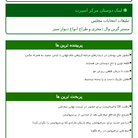
لینک دوستان مركز اسپرت
تبلیغات انتخابات مجلس
مستر گرین وال | مجری و طراح انواع دیوار سبز
پربیننده ترین ها
حضور ملی پوشان در دیدارهای مرحله گروهی جام جهانی با لباس سفید به همراه عکس
قلعه نویی و تاج دوستان من هستند
علت تا درمان قطعی ریزش مو
مقابل بلژیک دست و پا بسته نیستیم
پربحث ترین ها
رقابت 28 والیبالیست برای حضور در لیست نهائی تیم ملی
شروع تلخ مدافع تیم ملی بعد از جدایی از پرسپولیس
دردسر جدید برای سرخپوشان پیام بازیکن مازادی که پرسپولیس را نگران کرد!
تیم ملی ترامپولین در راه ناگویا