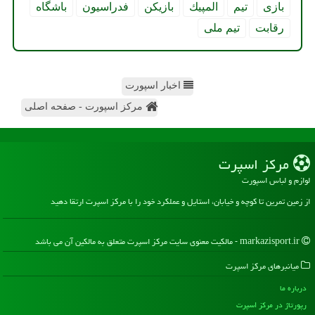
بازی
تیم
المپیك
بازیكن
فدراسیون
باشگاه
رقابت
تیم ملی
اخبار اسپورت
مرکز اسپورت - صفحه اصلی
مركز اسپرت
لوازم و لباس اسپورت
از زمین تمرین تا کوچه و خیابان، استایل و عملکرد خود را با مرکز اسپرت ارتقا دهید
markazisport.ir - مالکیت معنوی سایت مركز اسپرت متعلق به مالکین آن می باشد
میانبرهای مركز اسپرت
درباره ما
رپورتاژ در مركز اسپرت