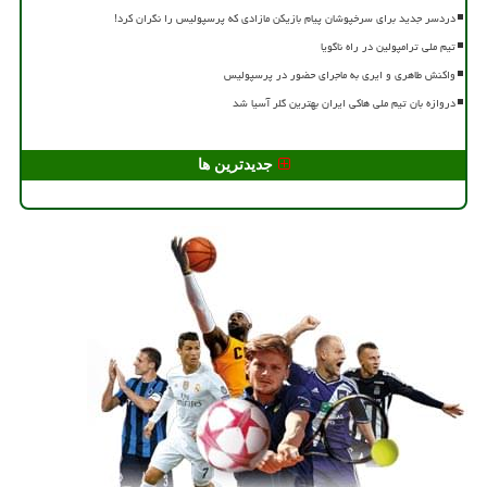
دردسر جدید برای سرخپوشان پیام بازیکن مازادی که پرسپولیس را نگران کرد!
تیم ملی ترامپولین در راه ناگویا
واکنش طاهری و ایری به ماجرای حضور در پرسپولیس
دروازه بان تیم ملی هاکی ایران بهترین گلر آسیا شد
جدیدترین ها