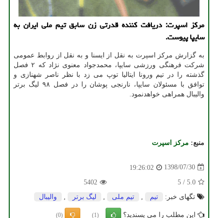
مركز اسپرت: دریافت كننده قدرتی زن سابق تیم ملی ایران به
سایپا پیوست.
به گزارش مركز اسپرت به نقل از ایسنا و به نقل از روابط عمومی
شركت فرهنگی ورزشی سایپا، محمدجواد معنوی نژاد كه ۲ فصل
گذشته را در تیم ورونا ایتالیا توپ می زد با نظر ناصر شهنازی و
توافق با مسئولان سایپا، نارنجی پوشان را در فصل ۹۸ لیگ برتر
والیبال همراهی خواهدنمود.
منبع:
مركز اسپرت
1398/07/30
19:26:02
5402
5
/
5.0
تگهای خبر:
تیم
,
تیم ملی
,
لیگ برتر
,
والیبال
این مطلب را می پسندید؟
(0)
(1)