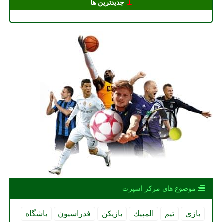
جدیدترین ها
موضوع های مركز اسپرت
بازی
تیم
المپیك
بازیكن
فدراسیون
باشگاه