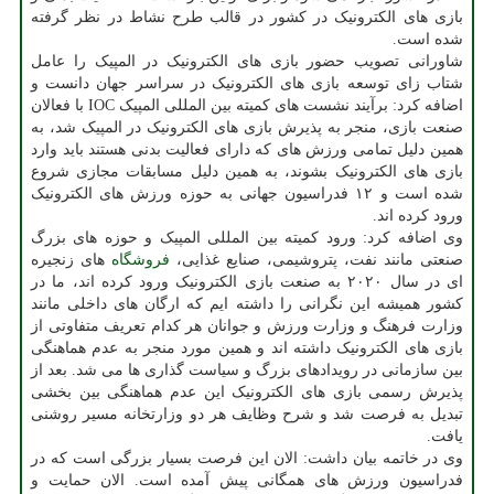
بازی های الکترونیک در کشور در قالب طرح نشاط در نظر گرفته
شده است.
شاورانی تصویب حضور بازی های الکترونیک در المپیک را عامل
شتاب زای توسعه بازی های الکترونیک در سراسر جهان دانست و
اضافه کرد: برآیند نشست های کمیته بین المللی المپیک IOC با فعالان
صنعت بازی، منجر به پذیرش بازی های الکترونیک در المپیک شد، به
همین دلیل تمامی ورزش های که دارای فعالیت بدنی هستند باید وارد
بازی های الکترونیک بشوند، به همین دلیل مسابقات مجازی شروع
شده است و ۱۲ فدراسیون جهانی به حوزه ورزش های الکترونیک
ورود کرده اند.
وی اضافه کرد: ورود کمیته بین المللی المپیک و حوزه های بزرگ
صنعتی مانند نفت، پتروشیمی، صنایع غذایی،
فروشگاه
های زنجیره
ای در سال ۲۰۲۰ به صنعت بازی الکترونیک ورود کرده اند، ما در
کشور همیشه این نگرانی را داشته ایم که ارگان های داخلی مانند
وزارت فرهنگ و وزارت ورزش و جوانان هر کدام تعریف متفاوتی از
بازی های الکترونیک داشته اند و همین مورد منجر به عدم هماهنگی
بین سازمانی در رویدادهای بزرگ و سیاست گذاری ها می شد. بعد از
پذیرش رسمی بازی های الکترونیک این عدم هماهنگی بین بخشی
تبدیل به فرصت شد و شرح وظایف هر دو وزارتخانه مسیر روشنی
یافت.
وی در خاتمه بیان داشت: الان این فرصت بسیار بزرگی است که در
فدراسیون ورزش های همگانی پیش آمده است. الان حمایت و