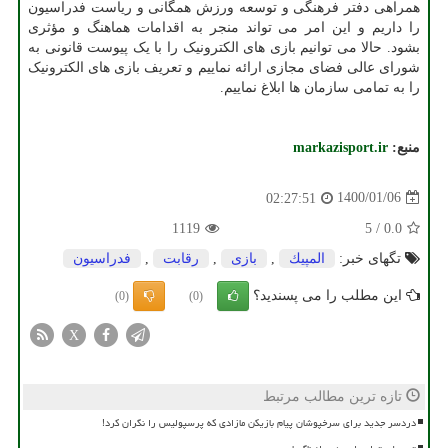
همراهی دفتر فرهنگی و توسعه ورزش همگانی و ریاست فدراسیون
را داریم و این امر می تواند منجر به اقدامات هماهنگ و مؤثری
بشود. حالا می توانیم بازی های الکترونیک را با یک پیوست قانونی به
شورای عالی فضای مجازی ارائه نماییم و تعریف بازی های الکترونیک
را به تمامی سازمان ها ابلاغ نماییم.
منبع:
markazisport.ir
1400/01/06
02:27:51
1119
5
/
0.0
تگهای خبر:
المپیك
,
بازی
,
رقابت
,
فدراسیون
این مطلب را می پسندید؟
(0)
(0)
X
تازه ترین مطالب مرتبط
دردسر جدید برای سرخپوشان پیام بازیکن مازادی که پرسپولیس را نگران کرد!