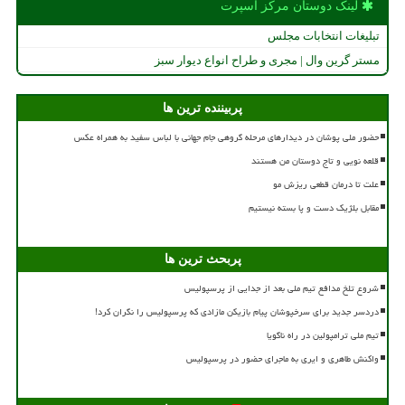
لینک دوستان مركز اسپرت
تبلیغات انتخابات مجلس
مستر گرین وال | مجری و طراح انواع دیوار سبز
پربیننده ترین ها
حضور ملی پوشان در دیدارهای مرحله گروهی جام جهانی با لباس سفید به همراه عکس
قلعه نویی و تاج دوستان من هستند
علت تا درمان قطعی ریزش مو
مقابل بلژیک دست و پا بسته نیستیم
پربحث ترین ها
شروع تلخ مدافع تیم ملی بعد از جدایی از پرسپولیس
دردسر جدید برای سرخپوشان پیام بازیکن مازادی که پرسپولیس را نگران کرد!
تیم ملی ترامپولین در راه ناگویا
واکنش طاهری و ایری به ماجرای حضور در پرسپولیس