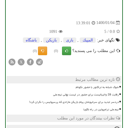
1400/01/04
13:39:01
1091
5
/
0.0
تگهای خبر:
المپیك
,
بازی
,
بازیكن
,
باشگاه
این مطلب را می پسندید؟
(0)
(0)
X
تازه ترین مطالب مرتبط
شوک شبانه به تراکتور با حضور نکونام
رقابت 28 والیبالیست برای حضور در لیست نهائی تیم ملی
دردسر جدید برای سرخپوشان پیام بازیکن مازادی که پرسپولیس را نگران کرد!
تیم ملی ترامپولین در راه ناگویا
نظرات بینندگان در مورد این مطلب