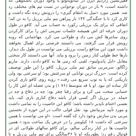
فقیرنشین ژاردیم ایرن در سائوپائولو با وجود دوران باشکوهی که
داشته است، ۹ بار در دوران نوجوانی در تست تیم های مختلف رد
شد. همین مورد «میل به انتقام گیری» را درونش زنده نگه داشت و
کاری کرد تا با جنگندگی ۱۴۲ بار پیراهن تیم ملی برزیل را به تن کند؛
اتفاقی که برای یک برزیلی رکورد به حساب می آید. کافو در طول
دوران حرفه ای اش همیشه جلسات تمرینی اش را برای کارکردن
روی سانترها کش می داد و طولانی می کرد. مهاجمانی که روبه
رویش قرار می گرفتند، می دانستند فرصتی برای اهمال نخواهند
داشت چون این مدافع راست برزیلی می توانست در طول یک دیدار،
بارها خط طولی کنار زمین را برود و بیاید. آنها می دانستند کار سختی
مقابل «ایل پاندولینو»، لقبی که رمی ها به کافو دادند، دارند. ماریو
زاگالو، سرمربی سابق تیم ملی برزیل، کافو را این طور توصیف
کرده است: «بزرگ ترین توانایی او سرعتش بود؛ او سرعتی بود ولی
بازیکنی که پا به توپ سریع می رفت.» روبه روی کافو بازی کردن
کار ساده ای نبود. او با قد متوسط (۱.۷۶) و بدن عضله ای اش کار را
حسابی سخت می کرد و برای رقبا چغر بود؛ چه در دفاع و چه در
حمله. در برزیل اگر کسی قرار باشد دفاع کناری بازی کند، باید
نفسی اختتام ناپذیر داشته باشد؛ کافو این خاصیت را به تمامی داشت
و مورد تأیید مربیانش بود. نقل قولی جالب در این حوزه از نخستین
مربی بدن سازش وجود دارد که گفته است: «او می توانست با همین
سرعتی که داشت ۱۸ کیلومتر را در عرض یک ساعت بدود.» همین
خاصیت ها در کنار زندگی سالم، برای کافو سالهای طولانی ای در
فوتبال رقم زد؛ بطوریکه او تا ۳۶سالگی برای تیم ملی برزیل و تا