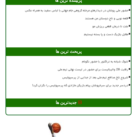
پربیننده ترین ها
حضور ملی پوشان در دیدارهای مرحله گروهی جام جهانی با لباس سفید به همراه عکس
قلعه نویی و تاج دوستان من هستند
علت تا درمان قطعی ریزش مو
مقابل بلژیک دست و پا بسته نیستیم
پربحث ترین ها
شوک شبانه به تراکتور با حضور نکونام
رقابت 28 والیبالیست برای حضور در لیست نهائی تیم ملی
شروع تلخ مدافع تیم ملی بعد از جدایی از پرسپولیس
دردسر جدید برای سرخپوشان پیام بازیکن مازادی که پرسپولیس را نگران کرد!
جدیدترین ها