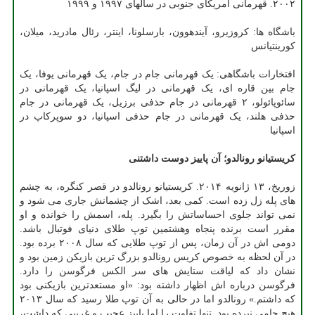
۲۰۰۲. قهرمانی آمریکای جنوبی در سالهای ۱۹۹۷ و ۱۹۹۹
باشگاه ها: کروزیرو، آیندهوون، بارسلونا، اینتر، رئال مادرید، میلان،
کورینتیانس
افتخارات باشگاهی: یک قهرمانی جام در جام، یک قهرمانی یوفا، یک
جام بین قاره ای، یک قهرمانی در لیگ اسپانیا، یک قهرمانی در
سائوپائولو، ۲ قهرمانی در جام حذفی برزیل، یک قهرمانی در جام
حذفی هلند، یک قهرمانی در جام حذفی اسپانیا، دو سوپرکاپ در
اسپانیا
کریستیانو رونالدو؛ آن پاییز دوست داشتنی
زوریخ، ۱۳ ژانویه ۲۰۱۴. کریستیانو رونالدو در قصر کنگره، به چشم
های پله زل زده است. کمی بعد، اشک از چشمانش جاری می شود و
نمی تواند جلوی احساساتش را بگیرد. پله، اسمش را خوانده و او
مقرر است برنده پنجاه وهشتمین توپ طلای دنیای فوتبال باشد.
دومی اش در آن زمان، پس از توپ طلایی که سال ۲۰۰۸ برده بود.
در آن لحظه به خصوص کریس رونالدو بزرگ ترین بازیکن زمین بود و
نشان داد که لیاقت ستایش های سر الکس فرگوسن را دارد.
فرگوسن درباره اش اظهار داشته بود: «او مستعدترین بازیکنی بود
که داشتم.» رونالدو اما در حالی به آن توپ طلا رسید که سال ۲۰۱۳
هیچ جامی نبرده بود. تنها تفاوت را اما پاییز عجیب و غریبی که داشت،