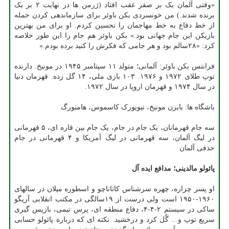
«وقتی آلمان یک بر صفر عقب افتاد (ژرمن ها در نهایت ۲ بر یک
برنده شدند.) من خونسردی بکن باوئر برای سازماندهی کردن حمله
از خط دفاع به خط مهاجمان را تحسین کردم. او برای من بهترین
بازیکن این جام جهانی بود.» بکن باوئر هم جام را این طور خلاصه
کرد: «۲۸سالم بود و هر جامی که فکرش را کنید برده بودم.»
فرانتس بکن باوئر: آلمانی؛ متولد ۱۱ سپتامبر ۱۹۴۵ در مونیخ. دارنده
توپ طلای ۱۹۷۲ و ۱۹۷۶. ۱۰۳ بازی ملی، ۱۴ گل زده. قهرمان دنیا
در سال ۱۹۷۴ و قهرمان اروپا در سال ۱۹۷۲.
باشگاه ها: بایرن مونیخ، نیویورک کاسموس، هامبورگ
سه جام قهرمانان، یک جام در جام، یک جام بین قاره ای، ۵ قهرمانی
در لیگ آلمان، سه قهرمانی در لیگ آمریکا و ۴ قهرمانی در جام
حذفی آلمان
پائولو مالدینی؛ مدافع ایده آل
او پسر چزاره، چهره سرشناس کاتاناچو و اسطوره میلان در سالهای
۱۹۶۰-۱۹۵۰ است ولی درست از ۱۹سالگی در مکتب انقلابی آریگو
ساکی در سیستم ۲-۴-۴، دفاع منطقه ای، پرس تیمی، بازپس گیری
سریع توپ و... گُل کرد و درخشید. نکته ای که درباره پائولو حسابی