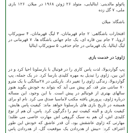
پائولو مالدینی: ایتالیایی، متولد ۲۶ ژوئن ۱۹۶۸ در میلان. ۱۲۶ بازی
ملی، ۷ گل زده
باشگاه: میلان
افتخارات باشگاهی: ۲ جام قهرمانان، ۳ لیگ قهرمانان، ۴ سوپرکاپ
اروپا، ۲ جام بین قاره ای، یک جام جهانی باشگاه ها، ۷ قهرمانی در
لیگ ایتالیا، یک قهرمانی در جام حذفی، ۵ سوپرکاپ ایتالیا
ژاوی؛ در خدمت بازی
پپ گواردیولا، لذت پاس کاری را در فوتبال با بارسلونا احیا کرد و در
این بین، ژاوی را تبدیل به مهره کلیدی بارسا کرد. در یک جمله، پپ
گواردیولا، زندگی ژاوی را تغییر داد. بازیکنی در ۲۸سالگی با یک مترو
۷۰ سانتی متر قد، کم پیش می آید که بتواند به خودش بگوید هنوز
سالهای بهتری از فوتبالم در پیش است. با این وجود، این مساله
درباره ژاوی، پرورش یافته مکتب لاماسیا صدق می کرد. نام او برای
همیشه در تاریخ بازی های بارسلونا خواهد ماند: کیفیت پاس هایش،
کیفیت بازی و البته کیفیت تیم را دگرگون کرد. پاس، آن هم از نوع
کلیدی اش، آن هم به سبک گروهی اش مهارت خاصی می طلبد؛
مهارتی که ژاوی عاشقش بود، آن قدر عاشق که خودش این طور
اعتراف کرد: «بیش از هدردادن یک موقعیت گل، از هدردادن پاس