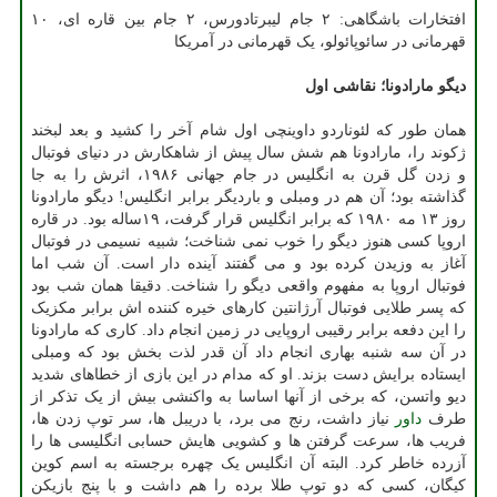
افتخارات باشگاهی: ۲ جام لیبرتادورس، ۲ جام بین قاره ای، ۱۰
قهرمانی در سائوپائولو، یک قهرمانی در آمریکا
دیگو مارادونا؛ نقاشی اول
همان طور که لئوناردو داوینچی اول شام آخر را کشید و بعد لبخند
ژکوند را، مارادونا هم شش سال پیش از شاهکارش در دنیای فوتبال
و زدن گل قرن به انگلیس در جام جهانی ۱۹۸۶، اثرش را به جا
گذاشته بود؛ آن هم در ومبلی و باردیگر برابر انگلیس! دیگو مارادونا
روز ۱۳ مه ۱۹۸۰ که برابر انگلیس قرار گرفت، ۱۹ساله بود. در قاره
اروپا کسی هنوز دیگو را خوب نمی شناخت؛ شبیه نسیمی در فوتبال
آغاز به وزیدن کرده بود و می گفتند آینده دار است. آن شب اما
فوتبال اروپا به مفهوم واقعی دیگو را شناخت. دقیقا همان شب بود
که پسر طلایی فوتبال آرژانتین کارهای خیره کننده اش برابر مکزیک
را این دفعه برابر رقیبی اروپایی در زمین انجام داد. کاری که مارادونا
در آن سه شنبه بهاری انجام داد آن قدر لذت بخش بود که ومبلی
ایستاده برایش دست بزند. او که مدام در این بازی از خطاهای شدید
دیو واتسن، که برخی از آنها اساسا به واکنشی بیش از یک تذکر از
طرف
داور
نیاز داشت، رنج می برد، با دریبل ها، سر توپ زدن ها،
فریب ها، سرعت گرفتن ها و کشویی هایش حسابی انگلیسی ها را
آزرده خاطر کرد. البته آن انگلیس یک چهره برجسته به اسم کوین
کیگان، کسی که دو توپ طلا برده را هم داشت و با پنج بازیکن