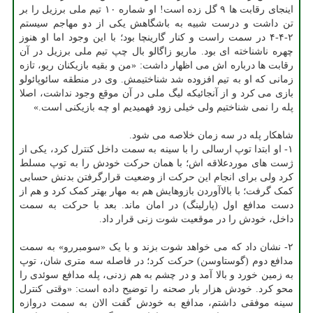
اینجای رقابت ها ۹ گل زده است! او شماره ۱۰ تیم ملی برزیل را بر
تن داشت و درست شبیه به باشگاهش یکی از دو مهاجم سیستم
۲-۴-۴ در سمت راست و کنار گارینچا بود؛ با این وجود اما او هنوز
چهره ناشناخته ای بود. ماریو زاگالو بال چپ تیم ملی برزیل در آن
رقابت ها درباره اش می اظهار داشت: «من و بقیه بازیکنان ریو، تازه
زمانی که او به تیم افزوده شد شناختیمش. وی در منطقه سائوپائولو
بازی می کرد و از آنجائیکه لیگ ملی در آن موقع وجود نداشت، اصلا
پله را نمی شناختیم ولی خیلی زود فهمیدیم او چه بازیکنی است.»
شاهکار پله در سه زمان خلاصه می شود.
۱- او ابتدا توپ ارسالی را با سینه به سمت داخل کنترل کرد، یکی از
ژست های موردعلاقه اش؛ با همان حرکت خودش را به توپ مسلط
کرد ولی برای انجام این حرکت از وضعیت قرارگرفتن بدنش حسابی
کمک گرفت؛ با بالاآوردن بازوهایش هم به مهار بهتر کمک کرد و هم از
دست مدافع اول (پارلینگ) در امان ماند. بعد با حرکت به سمت
داخل، خودش را در موقعیت شوت زنی قرار داد.
۲- نشان داد که می خواهد شوت بزند و با یک «سومبررو» به سمت
مدافع دوم (گوستاوسن) حرکت کرد؛ در فاصله سه متری شان، توپ
به زمین خورد و بالا آمد و در چشم به هم زدنی، پله مدافع سوئدی را
محو کرد. خودش هزار بار صحنه را توضیح داده است: «وقتی کنترل
سینه موفقی داشتم، مدافع به خودش گفت الان به سمت دروازه