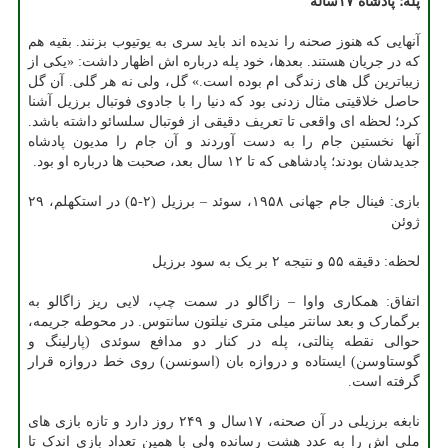
پله؛ پادشاه ۱۷ساله
آنهایی که هنوز صحنه را ندیده اند باید سری به یوتیوب بزنند. بقیه هم
که در جریان هستند. بعدها، خود پله درباره اش اظهار داشت: «یکی از
زیباترین گل های زندگی ام بوده است.» گل، ولی نه هر گلی. آن گل
حاصل خلاقیتی مثال زدنی بود که دنیا را با جادوی فوتبال برزیل آشنا
کرد؛ لحظه ای واقعی تا تعریف دقیقی از فوتبال سلسائو داشته باشد.
آنها نخستین جام را به دست آوردند و آن جام را مدیون پادشاه
جدیدشان بودند؛ پادشاهی که تا ۱۲ سال بعد، صحبت ها درباره او بود.
بازی: فینال جام جهانی ۱۹۵۸، سوئد – برزیل (۲-۵) در استکهلم، ۲۹
ژوئن
لحظه: دقیقه ۵۵ و نتیجه ۲ بر یک به سود برزیل
اتفاق: همکاری واوا – زاگالو در سمت چپ، لایی ریز زاگالو به
برگمارک و بعد سانتر میلی متری نیلتون سانتوس. در محوطه جریمه،
حوالی نقطه پنالتی، پله در کنار دو مدافع سوئدی (پارلینگ و
گوستاوسن) ایستاده و دروازه بان (اسونسن) روی خط دروازه قرار
گرفته است.
نابغه برزیلی در آن صحنه، ۱۷سال و ۲۴۹ روز دارد و تازه بازی های
ملی اش را به عدد هشت رسانده ولی با همین تعداد بازی اندک تا