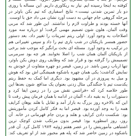
کوفته به اینجا رسیده ایم. نیاز به ریکاوری داریم. این مساله با روزی
دو بار تمرین شدنی نیست.» نتایج اسفباری که تیم بکن باوئر در
مرحله گروهی جام جهانی به دست آورد نشان می داد حق با اوست.
آنها خسته بودند و طراوت لازم را نداشتند. این طور شد که مربی
وقت آلمان، هلون شون تصمیم مهمی گرفت؛ او درباره سه مورد
اصلاحات به وجود آورد: اولی ریتم تمرینات را تغییر داد، بعد دستور
حضور همسر بازیکنان در شب بازی تیم را داد و سپس تغییراتی هم
در ترکیب به وجود آورد. مسئله ای بحث برانگیز که موجب شد برخی
از بازیکنان آلمان همان شب را اصلا نخوابند. هر چه بود سرمربی
تصمیمش را گرفته بود و قرار شد که وظایف روی دوش بکن باوئر،
تنها ارباب زمین باشد. در زمین، قیصر دو چهره متفاوت از خودش به
نمایش گذاشت؛ یکی همان چهره باشکوه همیشگی اش بود که هوش
و میل به پیروزی در آن مشهود بود. دیگری اما کمک به حفظ ریتم
یکدست تیم با جنگندگی مثال زدنی بعنوان یک مدافع. شون بعدها این
طور خلاصه کرد که «فرانتس نقش من را در زمین ایفا کرد و
دستورات را به بقیه داد.» آلمان در ادامه با همان فرمان پیش رفت تا
این که بالاخره روز بزرگ به بازار آمد و تقابل با هلند یوهان کرایف
همه را به وجد آورده بود. قیصر اما به فکر کامل کردن مأموریتش
بود: شکست دادن کرایف و هلند و بردن جام قهرمانی در خانه. آن
روز، روز اسطوره بود؛ قیصر بدون مرتکب شدن کوچک ترین
اشتباهی مأموریتش را در عصر هفتم ژوئیه ۱۹۷۴ کامل کرد. آن قدر
باشکوه در زمین حاضر شد که پله هم مجبور شد از او تعریف کند: