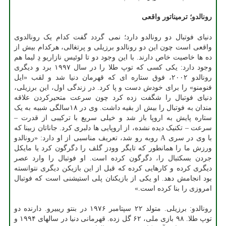
رونالدو؛ ترمیناتور واقعی
دنیای فوتبال دو رونالدو دارد؛ نمی گردد گفت کدام یک رونالدوی
واقعی است چون این دو رونالدو برزیلی و پرتغالی، هرکدام بیش از
ده ها خاصیت خاص دارند. با این وجود دو تا لوئیس نازاریو دِ لیما هم
وجود دارد: یکی کسی که توپ طلا را در سال ۱۹۹۷ برد و دیگری
رونالدو ۲۰۰۲، فوق ستاره ای که قهرمان دنیا شد و لقب «ایل
فنومنو» را برای خودش دست و پا کرد. در زندگی اول، این برزیلی،
دنیای فوتبال را شگفت زده کرد چون سرعت متحیرکردن علاقه
مندان به فوتبال را بیش از بقیه داشت. وی در ۱۸سالگی شبیه به یک
ستاره پایش به اروپا باز شد و خیلی سریع با ترکیبی از قدرت –
سرعت – تکنیک دیده نشده، از اروپایی ها دلبری کرد. جاناتان زبینا که
با وی در سری A روبه رو شد، تعریف مناسبی از او دارد: «رونالدو
ورزش ما را همانطور که تایگر وودز گلف را دگرگون کرد یا مایکل
جردن بسکتبال را، دگرگون کرده است. او فوتبال را وارد عصر
دیگری کرده و کارهایی کرده که قبل از این بازیکن دیگری نتوانسته
بود انجامش دهد. او یکی از بازیکنان پلی استیشنی است که فوتبال
امروزی را بنا کرده است.»
رونالدو: برزیلی. متولد ۲۲ سپتامبر ۱۹۷۶ در بنتو ریبیرو. دارنده دو
توپ طلا. ۹۸ بازی ملی، ۶۲ گل زده. قهرمانی دنیا در سالهای ۱۹۹۴ و