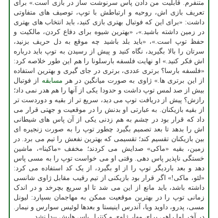
متنفرم. قابلیت من دادن پاس سرنوشت ساز در بازی است.» برای
تعریف بازی اش، روحیه و ارتباطش با توپ، توصیف های متفاوتی
داشت: «برای این که فوتبال بهتری بازی کنید، باید انتخاب های بهتری
در زمین داشته باشید.»، «بهترین شیوه برای دفاع کردن، مالکیت و
حفظ توپ است.»، «باید بلد باشید چه موقع به دل حریف بزنید،
سرتان را بالا بگیرید، نگاه کنید و پیش از رسیدن به توپ باید درباره
اش فکر کنید.» او نهایت فلسفه بارسلونا را هم این طور خلاصه کرد:
«فلسفه بارسا؟ برتری عددی، برتری در جای گیری و بهترین استفاده
از این برتری ها.» ژاوی به صورت میانگین در هر
مسابقه
از فوتبال
بیش از صد لمس توپ داشت و حدودا یکی از آنها را هم هدر نمی داد؛
رازش؟ پیش از دریافت توپ می دید، سریع تر از بقیه و دوردست تر
از بقیه بازیکنان. به عبارتی او بدنش را در موقعیت و جهتی قرار می
داد که قرار بود در چشم به هم زدنی یکی از آن پاس های شیطانی
اش را بدهد تا بعد تصمیم بگیرد چطور توپ را به صورت زنجیره ای
بین بازیکنان تقسیم کند؛ تقسیمی که بهترین نفعش را تیم می برد. در
زمین، بقیه «ماکی» صدایش می کردند؛ مخفف «ماکینا»، ماشین
خستگی ناپذیر پاس دهی. وقتی او می خواست توپ را به مسی پاس
دهد و بعد باردیگر توپ را از او بگیرد، از یک کد استفاده می کرد:
«لئو، ماکی!» اگر قرار بود بازیکنی از تیم رقیب مقابل ژاوی شانسی
داشته باشد، باید مانع از این می شد تا او سریع بچرخد و در اندک
زمانی توپ را در بهترین موقعیت ممکن به مهاجمان بسپارد: لیونل
مسی، پدرو، داوید ویا، آندرس اینیستا و بعدها لوئیس سوارس و نیمار.
در آخر اما راهی برای مهار ژاوی و کنترل پاس هایش پیدا نشد.