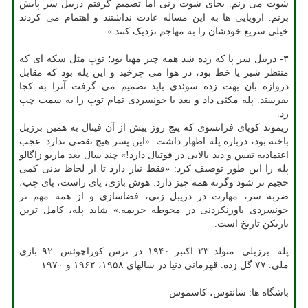
شوت می زنم. بجای شوت زنی اما تصمیم گرفتم دریبل سر پایش
بزنم. اروپایی ها به این مساله عادت نداشتند و اهتمام می کردند
خیلی سریع خودشان را به مهاجم نزدیک کنند.»
۳- دریبل سر پا که زده شد همه چیز مهیا بود؛ توپ مثل سکه ای که
منتظر شیر یا خط بود، در هوا می چرخید و این پله بود که مقابل
دروازه بان بهت زده سوئدی باید تصمیم می گرفت آنرا به کجا
بفرستد. پله مکثی داد و بعد با خونسردی تمام توپ را به سمت چپ
زد.
ریموند کوپای فرانسوی که پنج روز پیش از آن فینال به همین برزیل
باخته بود، درباره پله اظهار داشت: «این پسر هیچ نقصی ندارد. عجب
اعتمادبه نفس و دید بالایی در فوتبال دارد!» چند سال بعد ماریو زاگالو
پله را این طور توصیف کرد: «فقط نیاز دارد تا از لحاظ بدنی کمی
حجیم تر شود وگرنه همه چیز دارد: هوش بازی، پای راست، پای چپ،
ضربه سر، مهارت در دریبل زنی، فضاسازی و از همه مهم تر
خونسردی باورنکردنی در محوطه جریمه.» شاید پله، کامل ترین
بازیکن تاریخ است.
پله: برزیلی. متولد ۲۳ اکتبر ۱۹۴۰ در ترس کوراچوئس. ۹۲ بازی
ملی. ۷۷ گل زده. قهرمانی دنیا در سالهای ۱۹۵۸، ۱۹۶۲ و ۱۹۷۰
باشگاه ها: سانتوس، کاسموس