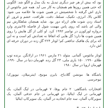
بود که بیش از هر چیز دیگری تبدیل به یک مدل و الگو شد: الگویی
که حتی همین روزها هم همچنان به کار می آید. همه چیز ماتئوس از
بازی اش گرفته تا شخصیتش در همین شوت ها خلاصه می شود:
کلاس بالا، انرژی، تکنیک، تسلط، دقت، ظرافت، خشم و غرور. او
استاد زدن شوت های ازراه دور بود. شاید همچنان شاهکارش نیم
والی ای باشد که روی پاس مهمت شول از فاصله ۲۵متری وارد
دروازه لورکوزن در نوامبر ۱۹۹۲ کرد. او کلی از گل هایش را روی
همین شوت ها دارد؛ گل هایی که اتفاقا نه تعدادش کم است و نه این
که برای یک هافبک تدافعی کم! لوتار ۲۲۴ گلِ زده در دوران حرفه ای
اش دارد.
لوتار ماتئوس: آلمانی. متولد ۲۱ مارس ۱۹۶۱ در ارلانگن. برنده توپ
طلای ۱۹۹۰. ۱۵۰ بازی ملی، ۲۳ گل زده. قهرمان دنیا در سال ۱۹۹۰،
قهرمان اروپا در سال ۱۹۸۰
باشگاه ها: مونشن گلادباخ، بایرن مونیخ، اینترمیلان، نیویورک/
نیوجرسی.
افتخارات باشگاهی: ۲ جام یوفا، ۷ قهرمانی در لیگ آلمان، یک
قهرمانی در لیگ ایتالیا، دو قهرمانی در جام حذفی آلمان، یک
سوپرکاپ آلمان، سه جام اتحادیه در آلمان، یک سوپرکاپ ایتالیا