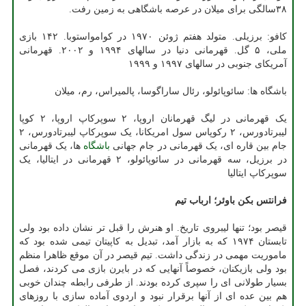
۳۸سالگی برای میلان در عرصه باشگاهی به زمین رفت.
کافو: برزیلی. متولد هفتم ژوئن ۱۹۷۰ در کوامواستوبا. ۱۴۲ بازی
ملی، ۵ گل. قهرمانی دنیا در سالهای ۱۹۹۴ و ۲۰۰۲. قهرمانی
آمریکای جنوبی در سالهای ۱۹۹۷ و ۱۹۹۹
باشگاه ها: سائوپائولو، رئال ساراگوسا، پالمیراس، رم، میلان
یک قهرمانی در لیگ قهرمانان اروپا، ۲ سوپرکاپ اروپا، ۲ کوپا
لیبرتادورس، ۲ رکوپاس سول امریکانا، یک سوپرکاپ لیبرتادورس، ۲
جام بین قاره ای، یک قهرمانی در جام جهانی
باشگاه
ها، یک قهرمانی
در برزیل، سه قهرمانی در سائوپائولو، ۲ قهرمانی در ایتالیا، یک
سوپرکاپ ایتالیا
فرانتس بکن باوئر؛ ارباب تیم
قیصر بود؛ تنها لیبروی تاریخ. او هنرش را قبل تر نشان داده بود ولی
تابستان ۱۹۷۴ که به بازار آمد، تبدیل به کاپیتان تیمی شده بود که
ماموریت مهمی در زندگی داشت. تیم قیصر در آن موقع ظاهرا منظم
بود ولی بازیکنان، خصوصاً آنهایی که در بایرن بازی می کردند، فصل
بسیار طولانی ای را سپری کرده بودند. از طرفی رابطه چندان خوبی
هم بین عده ای از آنها برقرار نبود و اردوی آماده سازی با روزهای