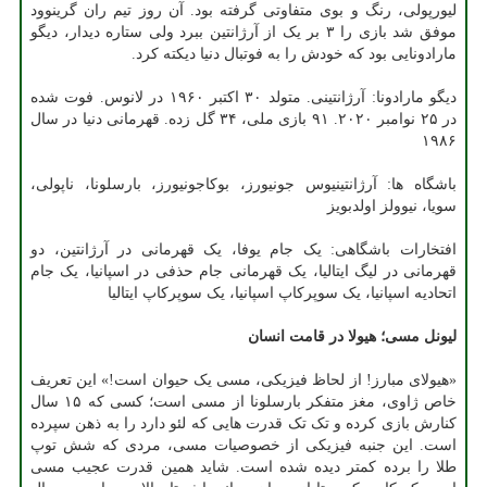
لیورپولی، رنگ و بوی متفاوتی گرفته بود. آن روز تیم ران گرینوود
موفق شد بازی را ۳ بر یک از آرژانتین ببرد ولی ستاره دیدار، دیگو
مارادونایی بود که خودش را به فوتبال دنیا دیکته کرد.
دیگو مارادونا: آرژانتینی. متولد ۳۰ اکتبر ۱۹۶۰ در لانوس. فوت شده
در ۲۵ نوامبر ۲۰۲۰. ۹۱ بازی ملی، ۳۴ گل زده. قهرمانی دنیا در سال
۱۹۸۶
باشگاه ها: آرژانتینیوس جونیورز، بوکاجونیورز، بارسلونا، ناپولی،
سویا، نیوولز اولدبویز
افتخارات باشگاهی: یک جام یوفا، یک قهرمانی در آرژانتین، دو
قهرمانی در لیگ ایتالیا، یک قهرمانی جام حذفی در اسپانیا، یک جام
اتحادیه اسپانیا، یک سوپرکاپ اسپانیا، یک سوپرکاپ ایتالیا
لیونل مسی؛ هیولا در قامت انسان
«هیولای مبارز! از لحاظ فیزیکی، مسی یک حیوان است!» این تعریف
خاص ژاوی، مغز متفکر بارسلونا از مسی است؛ کسی که ۱۵ سال
کنارش بازی کرده و تک تک قدرت هایی که لئو دارد را به ذهن سپرده
است. این جنبه فیزیکی از خصوصیات مسی، مردی که شش توپ
طلا را برده کمتر دیده شده است. شاید همین قدرت عجیب مسی