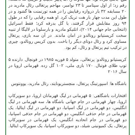
رقم زد؛ از اول سپتامبر تا ۲۳ نوامبر، مهاجم پرتغالی رئال مادرید در
۲۰ مسابقه ۳۲ بار دروازه رقبایش را در همه تورنمنت ها گشود و در
طول این مدت چهار بار هت تریک کرد. او همه رقبایی را که در طول
۹۴ روز مقابلش قرار گرفتند، با گل بدرقه کرد؛ فقط اسرائیل
(انتخابی جام جهانی ۲۰۱۴)، اتلتیکو مادرید و بارسلونا در لالیگا از تنبیه
سخت کریستیانو رونالدو در امان ماندند. در آن سه بازی، پرتغال
مساوی کرد و رئال دوتای دیگر را باخت. بدون کریس رونالدو، چیزی
در ترکیب تیم پرتغال و رئال، کم بود.
کریستیانو رونالدو: پرتغالی، متولد ۵ فوریه ۱۹۸۵ در فونچال. دارنده ۵
توپ طلای فوتبال. ۱۷۰ بازی ملی، ۱۰۲ گل زده. قهرمانی اروپا در
سال ۲۰۱۶
باشگاه ها: اسپورتینگ پرتغال، منچستریونایتد، رئال مادرید، یوونتوس
افتخارات باشگاهی: ۵ قهرمانی در لیگ قهرمانان اروپا، دو سوپرکاپ
اروپا، چهار قهرمانی در جام جهانی باشگاه ها، سه قهرمانی در لیگ
انگلیس، دو قهرمانی در لیگ اسپانیا، دو قهرمانی در لیگ ایتالیا، یک
قهرمانی در جام حذفی انگلیس، دو قهرمانی در جام حذفی اسپانیا،
دو قهرمانی در جام اتحادیه انگلیس، یک قهرمانی در سوپرکاپ
پرتغال، یک کمیونیتی شیلد، دو سوپرکاپ اسپانیا، یک سوپرکاپ ایتالیا.