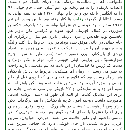
یکنواختی که در «مالنتی» نزدیکی های دریای بالتیک هم داشتند،
اعصاب بازیکنان را به هم ریخته بود. تیم آلمان، فینال جام جهانی ۹۶
را به انگلیس باخته بود و در جام جهانی ۱۹۷۰ هم در نیمه نهایی به
دست ایتالیا از گردونه
رقابت
ها کنار رفته بود. با این وجود، آن تیم
۱۹۷۴ متفاوت بود؛ دو سال قبلش آنها توانسته بودند با درهم شکستن
شوروی در فینال، قهرمان اروپا شوند و فرانتس بکن باوئر هم
نخستین توپ طلایش را ببرد. بازیکنان بایرن هم قبل از برگزاری آن
جام جهانی در خانه، موفق شده بودند در بردن جام ها دبل کنند و لیگ
و جام قهرمانان را ببرند. در ترکیب ۱۱نفره اصلی ژرمن ها، تعداد
زیادی از بازیکنان بایرن حضور داشتند (سپ مایر، هانس – جرج
شوارتسنبک، پل برایتنر، اولی هوینس، گرد مولر و بکن باوئر) و
دست کم ژرمن ها خیالشان از این بابت که تیم یکدستی دارند راحت
به نظر می رسید. آن زمان اما مشکلاتی مربوط به پاداش بازیکنان
هم از راه رسیده بود که علاوه بر فضای بدی که اردوی قبل از جام
جهانی به وجود آورده بود، مزید بر علت شده بود. بکن باوئر اما به
سیم آخر زد و به نمایندگی از ۲۲ بازیکن تیم ملی به دنبال چاره ای
برای این مشکل گشت. او البته آن طور که «بیلد» نوشته است،
ماموریت داشت روحیه افول کرده بازیکنانش را هم برگرداند. بکن
باوئر پس از هوشدن تیمشان در هامبورگ با وجود برتری در زمین
بازی اعتراضش را با صدای بلند به گوش بقیه رساند: «اردویی که در
مالنتی داشتیم این طور خلاصه می شود: خوردن، خوابیدن، تمرین
کردن. دیوانه شدیم. باز جای خوشی دارد که حداقل تمرین می
کردیم.» او بعد با صدای بلندتری این طور افزود: «همگی خسته و