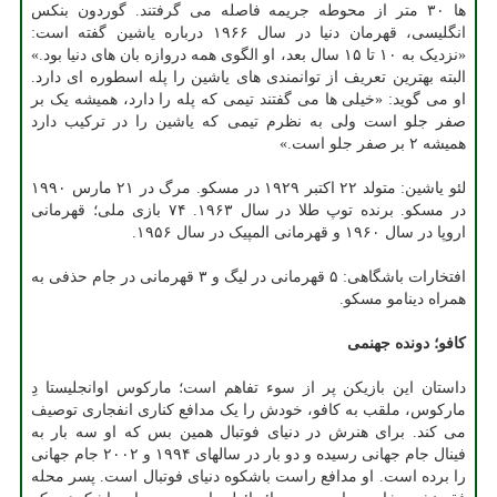
ها ۳۰ متر از محوطه جریمه فاصله می گرفتند. گوردون بنکس
انگلیسی، قهرمان دنیا در سال ۱۹۶۶ درباره یاشین گفته است:
«نزدیک به ۱۰ تا ۱۵ سال بعد، او الگوی همه دروازه بان های دنیا بود.»
البته بهترین تعریف از توانمندی های یاشین را پله اسطوره ای دارد.
او می گوید: «خیلی ها می گفتند تیمی که پله را دارد، همیشه یک بر
صفر جلو است ولی به نظرم تیمی که یاشین را در ترکیب دارد
همیشه ۲ بر صفر جلو است.»
لئو یاشین: متولد ۲۲ اکتبر ۱۹۲۹ در مسکو. مرگ در ۲۱ مارس ۱۹۹۰
در مسکو. برنده توپ طلا در سال ۱۹۶۳. ۷۴ بازی ملی؛ قهرمانی
اروپا در سال ۱۹۶۰ و قهرمانی المپیک در سال ۱۹۵۶.
افتخارات باشگاهی: ۵ قهرمانی در لیگ و ۳ قهرمانی در جام حذفی به
همراه دینامو مسکو.
کافو؛ دونده جهنمی
داستان این بازیکن پر از سوء تفاهم است؛ مارکوس اوانجلیستا دِ
مارکوس، ملقب به کافو، خودش را یک مدافع کناری انفجاری توصیف
می کند. برای هنرش در دنیای فوتبال همین بس که او سه بار به
فینال جام جهانی رسیده و دو بار در سالهای ۱۹۹۴ و ۲۰۰۲ جام جهانی
را برده است. او مدافع راست باشکوه دنیای فوتبال است. پسر محله