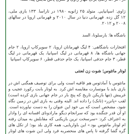
ژاوی: اسپانیایی. متولد ۲۵ ژانویه ۱۹۸۰ در تاراسا. ۱۳۳ بازی ملی،
۱۲ گل زده. قهرمانی دنیا در سال ۲۰۱۰ و قهرمانی اروپا در سالهای
۲۰۰۸ و ۲۰۱۲.
باشگاه ها: بارسلونا، السد
افتخارات باشگاهی: ۴ لیگ قهرمانان اروپا، ۲ سوپرکاپ اروپا، ۲ جام
جهانی باشگاه ها، ۸ قهرمانی در لیگ اسپانیا، یک قهرمانی در لیگ
قطر، ۳ جام حذفی اسپانیا، یک جام حذفی قطر، ۶ سوپرکاپ اسپانیا
لوتار ماتئوس؛ شوت زن لعنتی
ماتئوس با آمادئوس هم قافیه است ولی برای توصیف همگنی اش در
بازی باید با موتسارت مقایسه اش کرد. به لوتار بابت رکورد عجیب و
غریبش (تنها بازیکن تاریخ که پنج بار در جام جهانی بازی کرده است)
لقب «پانزر» (تانک) را داده اند. البته وقتی به بازی اش در زمین نگاه
شود، مشخص است که بی خود این عنوان را به دست نیاورده است.
او آن قدر جنگنده بود که سرانجام دیگو مارادونای افسانه ای را وادار
به اعتراف کرد: «سرسخت ترین بازیکنی که مقابلش به میدان رفته
ام لوتار ماتئوس بود.» این باواریایی، همه کاری بلد بود؛ از تکل های
گره گشا گرفته تا پاس های منحصربه فرد ولی این شوت های لوتار