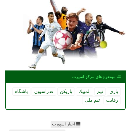
موضوع های مركز اسپرت
بازی
تیم
المپیك
بازیكن
فدراسیون
باشگاه
رقابت
تیم ملی
اخبار اسپورت