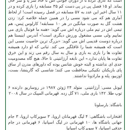
است که کاری کرده تا از دوران جوانی اش تا حالا سر پا و سر حال
بماند. او ۱۵ فصل پی در پی دست کم ۳۵ مسابقه را بازی کرده و در
۱۱ سال اخیر این عدد به ۵۷ مسابقه در فصل رسیده است! از لحاظ
آماری هم که می شود مسی را در همین جمله خلاصه کرد: زدن
هشت گل به صورت میانگین در هر ۱۰ مسابقه! کارلوس تِبس، هم
تیمی اش در تیم ملی درباره اش می گوید: «همه ما فوتبال بازی می
نماییم ولی مسی مشغول ورزش دیگری است!» آندرس اینیستا هم
درباره دوست قدیمی اش می گوید: «بزرگ ترین خاصیت مسی این
است که همیشه شما را غافلگیر می کند. ثباتی که او دارد همیشه
تفاوت ها را بازی به بازی و سال به سال رقم می زند و این خرق
تفاوت ها پایان ندارد.» این نابغه آرژانتینی تا حالا، هیچ گاه مصدومیت
جدی ای نداشته و البته خوش شانس بوده که داورهای مدرن از ساق
پای بازیکنان تکنیکی محافظت می کنند؛ شانسی که گارینشا، بست،
اوزبیو، پله و مارادونا نداشتند.
لیونل مسی: آرژانتینی. متولد ۲۴ ژوئن ۱۹۸۷ در روساریو. دارنده ۶
توپ طلا. ۱۴۲ بازی ملی، ۷۱ گل زده. قهرمانی المپیک در سال ۲۰۰۸
باشگاه: بارسلونا
افتخارات باشگاهی: ۴ لیگ قهرمانان اروپا، ۳ سوپرکاپ اروپا، ۳ جام
جهانی باشگاه ها، ۱۰ قهرمانی در لیگ اسپانیا، ۶ قهرمانی در جام
حذفی اسپانیا، ۷ سوپرکاپ اسپانیا