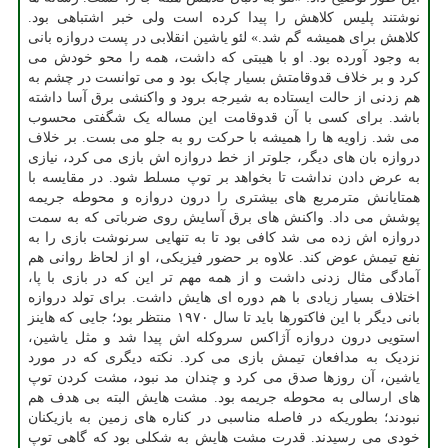
نوشتند پلیس کلاهش را پیدا کرده است ولی خبر اشتباهی بود.
کلاهش برای همیشه گم شد.» لئو یاشین انقلابی در پست دروازه بانی
به وجود آورده بود. او با هیبتی که داشت، همه را محو خودش می
کرد و بر خلاف قدوقامتش بسیار چابک بود و می توانست در چشم به
هم زدنی از حالت ایستاده به شیرجه برود و واکنشی برق آسا داشته
باشد. برای کسی با آن قدوقامت این مساله یک شگفتی محسوب
می شد. زاویه ها را همیشه با حرکت رو به جلو می بست. بر خلاف
دروازه بان های دیگر، جلوتر از خط دروازه اش بازی می کرد، نیازی
به عرض دادن نداشت تا بخواهد بر توپ مسلط شود. در مقایسه با
همتایانش مترمربع های بیشتری را درون دروازه و محوطه جریمه
پوشش می داد. واکنش های برق آسایش روی ضرباتی که به سمت
دروازه اش زده می شد کافی بود تا به تنهایی سرنوشت بازی را به
نفع تیمش عوض کند. علاوه بر حضور فیزیکی، او از لحاظ روانی هم
آمادگی مثال زدنی داشت و از همه مهم تر این که در بازی با پا،
اختلاف بسیار زیادی با هم دوره ای هایش داشت. برای تولد دروازه
بانی دیگر با این فاکتورها باید تا سال ۱۹۷۰ منتظر بود؛ جایی که هاینز
استویی درون دروازه آژاکس سروکله اش پیدا شد و مثل یاشین،
نزدیک به مدافعان تیمش بازی می کرد. نکته دیگری که در مورد
یاشین، آن روزها صدق می کرد و چندان مد نبود، مشت کردن توپ
های ارسالی به محوطه جریمه بود. مشت هایش البته بی هدف هم
نبودند؛ بطوریکه در فاصله مناسبی در کناره های زمین به بازیکنان
خودی می رسیدند. قدرت مشت هایش به شکلی بود که گاهی توپ