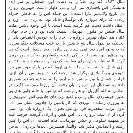
سال ۱۹۶۳ که توپ طلا را به دست آورد همچنان بر سر ایده
همیشگی اش پافشاری می کرد و می اظهار داشت: «بهترین دروازه
بان تاریخ ولادیمیر بئارا است.» این جمله اش را به خاطر احترام
زیادی که برای دروازه بان یوگسلاو قائل بود، به زبان می آورد و
اعتقاد داشت دست کم گرفته شده است. با این وجود یاشین هفت
سال قبلش در ملبورن قهرمان المپیک شده بود و در جام جهانی
۱۹۵۸ هم عنوان بهترین دروازه بان جام را به خودش اختصاص داد. از
آنجائیکه در طول سال پنج یا شش بار به علت مشکلات جنگ سردی
که به وجود آمده بود، نمی شد بازی شان را دید، دشوار است که پی
برد منظور لئو یاشین از بزرگی رقیب یوگسلاوش به کدام روز برمی
گردد. البته شاید بتوان برای مقایسه کردن آنها به دهم ژوئیه ۱۹۶۰ و
بازی فینال نخستین جام ملت های اروپا که در پارک دوپرنس بین
شوروی و یوگسلاوی برگزار شد، رجوع کرد. دو روز پس از آن بازی،
فرانس
فوتبال
با تیتر «یاشین جام اروپا را به اتحادیه جماهیر شوروی
داد» به استقبال این دروازه بان رفت. آن روزها روزنامه اکیپ در
مطلبی به قلم گابریل آنو هم نوشت که «یاشین با جابه جایی های بی
نظیر، خونسردی مثال زدنی و قطع توپ های جادویی اش، شوروی را
به پیروزی رساند.» موردی که کار یاشین را جادویی نشان می داد،
بدون تردید منحصربه فرد بودنش بعنوان یک دروازه بان بود. نمی
گردد از آن شب دروازه بانی اش نقص و ایرادی گرفت. هرچند البته
در همهمه شلوغی و جشن قهرمانی، کلاه افسانه ای اش را کِش
رفتند و اعصابش مکدر شد. والنتیا، همسرش، بعدها درباره آن ماجرا
این طور توضیح داد: «لئو به دنبال کلاهش همه جا را گشت. رسانه ها