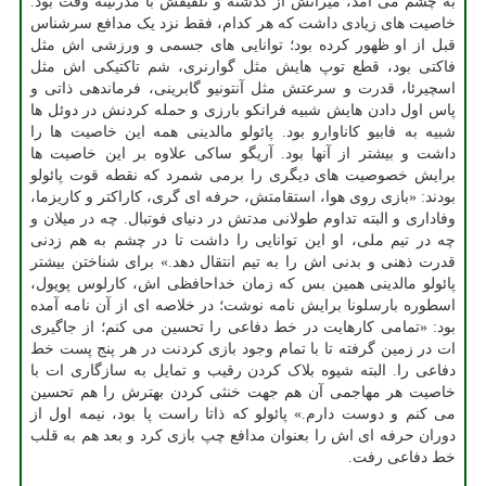
به چشم می آمد، میراثش از گذشته و تلفیقش با مدرنیته وقت بود.
خاصیت های زیادی داشت که هر کدام، فقط نزد یک مدافع سرشناس
قبل از او ظهور کرده بود؛ توانایی های جسمی و ورزشی اش مثل
فاکتی بود، قطع توپ هایش مثل گوارنری، شم تاکتیکی اش مثل
اسچیرئا، قدرت و سرعتش مثل آنتونیو گابرینی، فرماندهی ذاتی و
پاس اول دادن هایش شبیه فرانکو بارزی و حمله کردنش در دوئل ها
شبیه به فابیو کاناوارو بود. پائولو مالدینی همه این خاصیت ها را
داشت و بیشتر از آنها بود. آریگو ساکی علاوه بر این خاصیت ها
برایش خصوصیت های دیگری را برمی شمرد که نقطه قوت پائولو
بودند: «بازی روی هوا، استقامتش، حرفه ای گری، کاراکتر و کاریزما،
وفاداری و البته تداوم طولانی مدتش در دنیای فوتبال. چه در میلان و
چه در تیم ملی، او این توانایی را داشت تا در چشم به هم زدنی
قدرت ذهنی و بدنی اش را به تیم انتقال دهد.» برای شناختن بیشتر
پائولو مالدینی همین بس که زمان خداحافظی اش، کارلوس پویول،
اسطوره بارسلونا برایش نامه نوشت؛ در خلاصه ای از آن نامه آمده
بود: «تمامی کارهایت در خط دفاعی را تحسین می کنم؛ از جاگیری
ات در زمین گرفته تا با تمام وجود بازی کردنت در هر پنج پست خط
دفاعی را. البته شیوه بلاک کردن رقیب و تمایل به سازگاری ات با
خاصیت هر مهاجمی آن هم جهت خنثی کردن بهترش را هم تحسین
می کنم و دوست دارم.» پائولو که ذاتا راست پا بود، نیمه اول از
دوران حرفه ای اش را بعنوان مدافع چپ بازی کرد و بعد هم به قلب
خط دفاعی رفت.