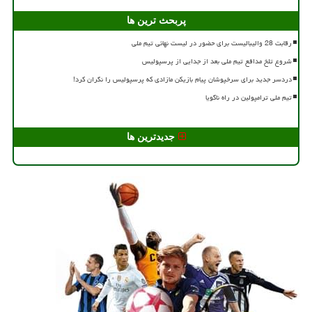
پربحث ترین ها
رقابت 28 والیبالیست برای حضور در لیست نهائی تیم ملی
شروع تلخ مدافع تیم ملی بعد از جدایی از پرسپولیس
دردسر جدید برای سرخپوشان پیام بازیکن مازادی که پرسپولیس را نگران کرد!
تیم ملی ترامپولین در راه ناگویا
جدیدترین ها