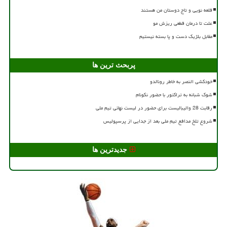
قلعه نویی و تاج دوستان من هستند
علت تا درمان قطعی ریزش مو
مقابل بلژیک دست و پا بسته نیستیم
پربحث ترین ها
خودکشی النصر به خاطر رونالدو
شوک شبانه به تراکتور با حضور نکونام
رقابت 28 والیبالیست برای حضور در لیست نهائی تیم ملی
شروع تلخ مدافع تیم ملی بعد از جدایی از پرسپولیس
جدیدترین ها