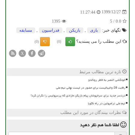
1399/12/27
11:27:44
1395
5
/
0.0
تگهای خبر:
بازی
,
بازیكن
,
فدراسیون
,
مسابقه
این مطلب را می پسندید؟
(0)
(0)
X
تازه ترین مطالب مرتبط
خودکشی النصر به خاطر رونالدو
رقابت 28 والیبالیست برای حضور در لیست نهائی تیم ملی
دردسر جدید برای سرخپوشان پیام بازیکن مازادی که پرسپولیس را نگران کرد!
تیم ملی ترامپولین در راه ناگویا
نظرات بینندگان در مورد این مطلب
لطفا شما هم
نظر دهید