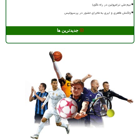
تیم ملی ترامپولین در راه ناگویا
واکنش طاهری و ایری به ماجرای حضور در پرسپولیس
جدیدترین ها