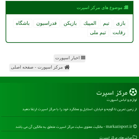
موضوع های مركز اسپرت
بازی
تیم
المپیك
بازیكن
فدراسیون
باشگاه
رقابت
تیم ملی
اخبار اسپورت
مرکز اسپورت - صفحه اصلی
مركز اسپرت
لوازم و لباس اسپورت
از زمین تمرین تا کوچه و خیابان، استایل و عملکرد خود را با مرکز اسپرت ارتقا دهید
markazisport.ir - مالکیت معنوی سایت مركز اسپرت متعلق به مالکین آن می باشد
میانبرهای مركز اسپرت