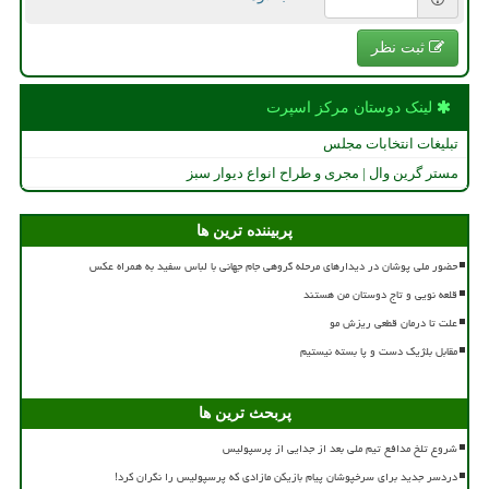
ثبت نظر
لینک دوستان مركز اسپرت
تبلیغات انتخابات مجلس
مستر گرین وال | مجری و طراح انواع دیوار سبز
پربیننده ترین ها
حضور ملی پوشان در دیدارهای مرحله گروهی جام جهانی با لباس سفید به همراه عکس
قلعه نویی و تاج دوستان من هستند
علت تا درمان قطعی ریزش مو
مقابل بلژیک دست و پا بسته نیستیم
پربحث ترین ها
شروع تلخ مدافع تیم ملی بعد از جدایی از پرسپولیس
دردسر جدید برای سرخپوشان پیام بازیکن مازادی که پرسپولیس را نگران کرد!