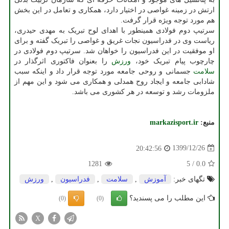
ارتش در زمینه غواصی در اختیار دارد، همکاری و تعامل در این بخش
هم مورد توجه ویژه قرار گرفت.
سرتیپ دوم فولادی همینطور با اهدای لوح تبریک به مهدی حیدری،
ریاست وی در فدراسیون نجات غریق و غواصی را تبریک گفته و برای
او موفقیت در این فدراسیون را خواهان شد. سرتیپ دوم فولادی در
چارچوب پیام تبریک خود،
ورزش
را بعنوان فاکتوری اثرگذار در
سلامت
جسمانی و روحی جامعه مورد توجه قرار داد و اینکه سبب
شادابی جامعه و ایجاد روح همدلی و همکاری می شود و این مهم از
ملزومات رشد و توسعه در هر کشوری می باشد.
منبع:
markazisport.ir
1399/12/26
20:42:56
1281
5
/
0.0
تگهای خبر:
آموزش
,
سلامت
,
فدراسیون
,
ورزش
این مطلب را می پسندید؟
(0)
(0)
X