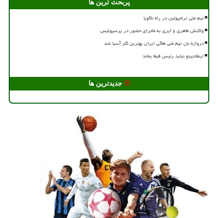
پربحث ترین ها
تیم ملی ترامپولین در راه ناگویا
واکنش طاهری و ایری به ماجرای حضور در پرسپولیس
دروازه بان تیم ملی هاکی ایران بهترین گلر آسیا شد
اینفانتینو نباید رئیس فیفا بماند
جدیدترین ها