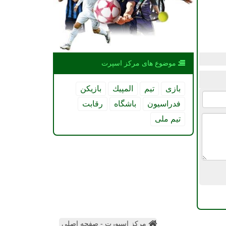
موضوع های مركز اسپرت
بازی
تیم
المپیك
بازیكن
فدراسیون
باشگاه
رقابت
تیم ملی
مرکز اسپورت - صفحه اصلی