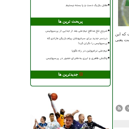
مقابل بلژیک دست و پا بسته نیستیم
پربحث ترین ها
شروع تلخ مدافع تیم ملی بعد از جدایی از پرسپولیس
نست باردیگر دروازه تیم سیمئونه را باز کند. ۱۹ بازی است که این
دردسر جدید برای سرخپوشان پیام بازیکن مازادی که
نگه داشته است یعنی
پرسپولیس را نگران کرد!
تیم ملی ترامپولین در راه ناگویا
واکنش طاهری و ایری به ماجرای حضور در پرسپولیس
جدیدترین ها