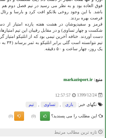
فوق العاده بود و به نظر می رسید در نیم فصل دوم هم 
باشد. با این وجود روخی بلانکو افت کرد و بارسا و رئال م
فرصت بهره بردند.
قرمز و سفیدپوشان در هشت هفته یازده امتیاز از دس
شکست و چهار تساوی) و در مقابل رقیبان این تیم امتیازها
یک روز، چهار ساعت و ۵۰ دقیقه.
منبع:
markazisport.ir
1399/12/24
12:57:57
تگهای خبر:
بازی
,
تساوی
,
تیم
این مطلب را می پسندید؟
(0)
(0)
تازه ترین مطالب مرتبط