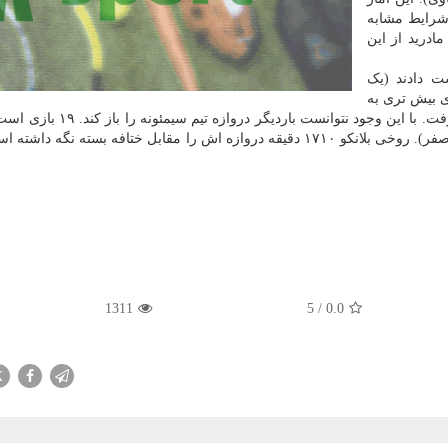
شرایط مشابه
ادرید از این
ت دادند (یک
ی بیش تری به
دست آوردند. ختافه آخرین تیمی بود که از اتلتیکو امتیاز گرفت. با این وجود نتوا
تیم نتوانسته است گلی برابر اتلتیکو به ثمر برساند (۳۴ به صفر). روخی بلانکو ۱۷۱۰ دقیقه دروازه اش را مقابل ختافه بسته 
1311
5
/
0.0
X