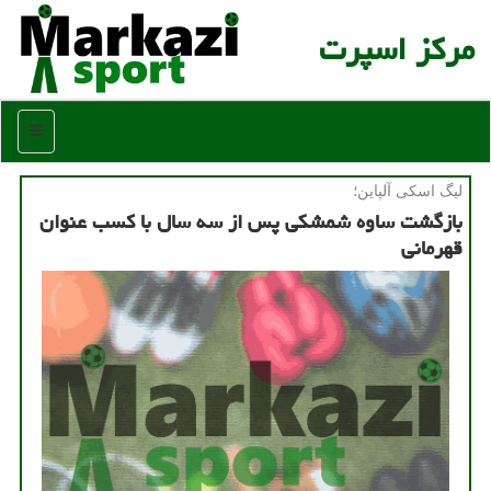
مركز اسپرت
منو
لیگ اسكی آلپاین؛
بازگشت ساوه شمشكی پس از سه سال با كسب عنوان
قهرمانی