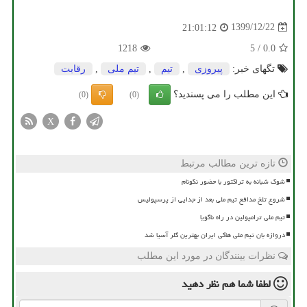
1399/12/22
21:01:12
1218
5
/
0.0
تگهای خبر:
پیروزی
,
تیم
,
تیم ملی
,
رقابت
این مطلب را می پسندید؟
(0)
(0)
X
تازه ترین مطالب مرتبط
شوک شبانه به تراکتور با حضور نکونام
شروع تلخ مدافع تیم ملی بعد از جدایی از پرسپولیس
تیم ملی ترامپولین در راه ناگویا
دروازه بان تیم ملی هاکی ایران بهترین گلر آسیا شد
نظرات بینندگان در مورد این مطلب
لطفا شما هم
نظر دهید