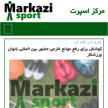
مركز اسپرت
منو
باقری كنی تاكید كرد؛
كوشش برای رفع موانع خارجی حضور بین المللی بانوان
ورزشكار