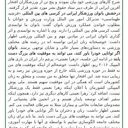
شرح کارهای ورزشی خود بیان نمودند و پنج تن از ورزشکاران افتخار
آفرین ایرانی از طرف دبیر ستاد حقوق بشر مورد تقدیر قرار گرفتند.
درخشش بانوان ورزشکار ایرانی در کرسی های بین المللی
«فرشید
طهماسبی» مدیرکل امور بین الملل وزارت ورزش و جوانان با
مطلوب خواندن عملکرد ورزش بانوان گفت: بانوان ما توانمندی
کسب کرسی های بین المللی را دارند. وی با اشاره به توانمندی و اثر
گذاری بانوان ایرانی در میادین مهم و بین المللی ورزشی اظهار
داشت: خوشبختانه زنان ایرانی توانسته اند در رشته های مختلف
ورزشی به دستاوردهای بسیار عالی و شایان توجهی برسند.
بانوان
اگر توانایی خودرا باور کنند، می توانند به موفقیت های بزرگ دست
یابند
در ادامه این جلسه، «زهرا نعمتی»، پرچم دار ایران در بازی های
المپیک ۲۰۱۶ ریو، اظهار داشت: خوشحالم از اینکه موفقیت های من
نه فقط در حوزه ورزشی بلکه خارج از حوزه ورزش نیز رصد و به
زیبایی دیده شد. این افتخار تنها متعلق به من نیست و متعلق به زنان
کشورمان است که همگی در این موفقیت سهیم هستند. ملی پوش
المپیکی کشورمان با اعلان اینکه زهرا نعمتی فقط یک ورزشکار
نیست، اضافه کرد: زهرا نعمتی کارهای دیگری نیز دارد، همچون اینکه
سفیر اهداف توسعه پایدار هستم و در انجمن های پشتیبانی از
مصدومان ضایعات نخاعی و بیماران مبتلا به سرطان فعالیت می کنم.
نعمتی اظهار داشت: زنان و دختران ما اگر توانایی های خودرا باور
کنند، می توانند به موفقیت های بزرگی دست یابند. ما باید برای زنان
مختلف جامعه الگوسازی نماییم تا بواسطه ی آنها با مهارت آموزی،
زمینه توانمندسازی را مهیا نماییم تا در راه جامعه ای که به حقوق