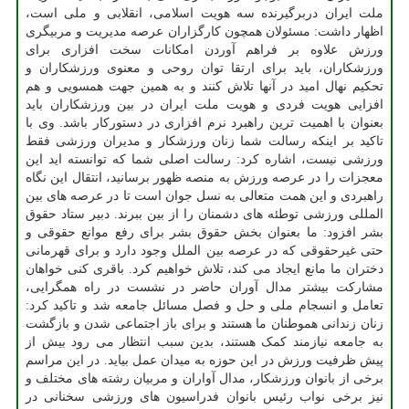
ملت ایران دربرگیرنده سه هویت اسلامی، انقلابی و ملی است،
اظهار داشت: مسئولان همچون کارگزاران عرصه مدیریت و مربیگری
ورزش علاوه بر فراهم آوردن امکانات سخت افزاری برای
ورزشکاران، باید برای ارتقا توان روحی و معنوی ورزشکاران و
تحکیم نهال امید در آنها تلاش کنند و به همین جهت همسویی و هم
افزایی هویت فردی و هویت ملت ایران در بین ورزشکاران باید
بعنوان با اهمیت ترین راهبرد نرم افزاری در دستورکار باشد. وی با
تاکید بر اینکه رسالت شما زنان ورزشکار و مدیران ورزشی فقط
ورزشی نیست، اشاره کرد: رسالت اصلی شما که توانسته اید این
معجزات را در عرصه ورزش به منصه ظهور برسانید، انتقال این نگاه
راهبردی و این همت متعالی به نسل جوان است تا در عرصه های بین
المللی ورزشی توطئه های دشمنان را از بین ببرند. دبیر ستاد حقوق
بشر افزود: ما بعنوان بخش حقوق بشر برای رفع موانع حقوقی و
حتی غیرحقوقی که در عرصه بین الملل وجود دارد و برای قهرمانی
دختران ما مانع ایجاد می کند، تلاش خواهیم کرد. باقری کنی خواهان
مشارکت بیشتر مدال آوران حاضر در نشست در راه همگرایی،
تعامل و انسجام ملی و حل و فصل مسائل جامعه شد و تاکید کرد:
زنان زندانی هموطنان ما هستند و برای باز اجتماعی شدن و بازگشت
به جامعه نیازمند کمک هستند، بدین سبب انتظار می رود بیش از
پیش ظرفیت ورزش در این حوزه به میدان عمل بیاید. در این مراسم
برخی از بانوان ورزشکار، مدال آواران و مربیان رشته های مختلف و
نیز برخی نواب رئیس بانوان فدراسیون های ورزشی سخنانی در