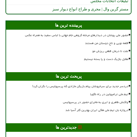
تبلیغات انتخابات مجلس
مستر گرین وال | مجری و طراح انواع دیوار سبز
پربیننده ترین ها
حضور ملی پوشان در دیدارهای مرحله گروهی جام جهانی با لباس سفید به همراه عکس
قلعه نویی و تاج دوستان من هستند
علت تا درمان قطعی ریزش مو
مقابل بلژیک دست و پا بسته نیستیم
پربحث ترین ها
دردسر جدید برای سرخپوشان پیام بازیکن مازادی که پرسپولیس را نگران کرد!
تیم ملی ترامپولین در راه ناگویا
واکنش طاهری و ایری به ماجرای حضور در پرسپولیس
دروازه بان تیم ملی هاکی ایران بهترین گلر آسیا شد
جدیدترین ها