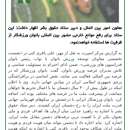
معاون امور بین الملل و دبیر ستاد حقوق بشر اظهار داشت: این
ستاد برای رفع موانع خارجی حضور بین المللی بانوان ورزشکار از
ظرفیت ها استفاده خواهدنمود.
به گزارش مرکز اسپرت به نقل از مهر، علی باقری کنی در «نشست
تخصصی معاونان توسعه
ورزش
بانوان با نواب رئیس بانوان
فدراسیون های ورزشی»، ضمن ادای احترام به مسئولیت شناسی و
تلاش مدیران عرصه ورزش بانوان، گفت: بانوان ورزشکار که در
عرصه بین المللی فعالیت می نمایند، نقش اساسی در برافراشتگی
پرچم جمهوری اسلامی ایران در میادین جهانی دارند. وی با اعلان
اینکه در طول بیش از ۴۰ سال دشمنان ما با اعمال تحریم ها خواهان
ممانعت از پیشرفت ملت ما در عرصه های مختلف بوده اند، اضافه
کرد: بانوان ورزشکار ایرانی با درخشش بر سکوهای قهرمانی جهانی
قدرت ملت ایران را به رخ دشمنان ایران کشیدند. دبیر ستاد حقوق
بشر با اشاره به راهبرد جدایی میان آرمان ها، اهداف فردی و ملی
بعنوان یکی از با اهمیت ترین ترفندهای دشمن مقابل ملت ایران،
اشاره کرد: نباید اجازه داد تا دشمن بتواند میان هویت فردی و هویت
ملت ایران شکاف بوجود آورد. باقری کنی با اشاره به اینکه هویت