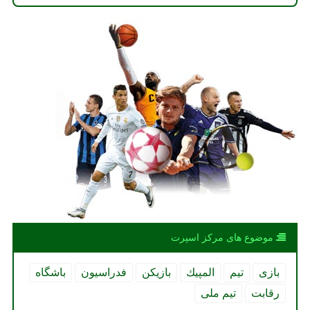
موضوع های مركز اسپرت
بازی
تیم
المپیك
بازیكن
فدراسیون
باشگاه
رقابت
تیم ملی