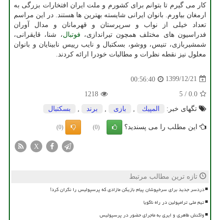
کار می گیرم تا بتوانم برای کشورم و ملت ایران افتخارات بزرگی به
ارمغان بیاورم. بانوان ایرانی شایسته بهترین ها هستند. در این مراسم
تعداد خیلی از نواب و سرپرستان و قهرمانان و مدال آوران
فدراسیون های مختلف همچون تیراندازی،
فوتبال
، شنا، قایقرانی،
شمشیربازی، تنیس، ووشو، بسکتبال و نایب رییس نابینایان و بانوان
معلول نیز نقطه نظرات و مطالبات خودرا ارائه کردند.
1399/12/21
00:56:40
1218
5
/
0.0
تگهای خبر:
المپیك
,
بازی
,
برند
,
بسكتبال
این مطلب را می پسندید؟
(0)
(0)
X
تازه ترین مطالب مرتبط
دردسر جدید برای سرخپوشان پیام بازیکن مازادی که پرسپولیس را نگران کرد!
تیم ملی ترامپولین در راه ناگویا
واکنش طاهری و ایری به ماجرای حضور در پرسپولیس