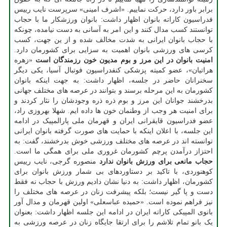
برابر باور دارد، حرکت نماییم. «اشرف امینی» سرپرست نایب رییس
فدراسیون کاراته بانوان اظهار داشت: بانوان ورزشکار ما با حجاب
توانستند کسب مدال کنند و این امر به آسانی به دست نیامده، چونکه
با حجاب بانوان ایرانی به شدت مخالف شده و از ین جهت، کسب
کرسی های ورزشی بانوان اهمیت به سزایی برای کشورمان دارد.
امنیت بانوان در این مرز و بوم مدیون خون رزمندگان است
«زهره
هراتیان»، عضو کمیته پزشکی کنفدراسیون فوتبال آسیا، یکی دیگر
سخنرانان حاضر در جلسه، اظهار داشت: به جهت اینکه بانوان
کشورمان به این مرحله برسند و بتوانند در عرصه های مختلف جهانی
بدرخشند جوانان این مرز و بوم ذره ذره وجودشان را نثار کردند و
برای امنیت هر وجب از وطنمان خون ها داده ایم. شهلا بهروزی راد،
عضو فدراسیون قایقرانی ایران و قهرمان ملی پارالمپیک در ادامه
این جلسه، با اعلان اینکه با حمایت های صورت گرفته بانوان ایرانی
توانسته اند در عرصه های مختلف ورزشی خوش بدرخشند، گفت: به
احتزاز درآمدن پرچم کشورمان غروری ملی برای همگی ما است.
حجاب مانعی برای ورزش بانوان ندارد
منصوره گرجی، نایب رییس
کوهنوردی، با تاکید بر دستاوردهای بی شمار ورزش بانوان برای
کشورمان، اظهار داشت: به دنیا نشان دادیم ورزش با حجاب نه فقط
دست و پا گیر نیست؛ بلکه پیشرفت زنان در عرصه های مختلف را
نیز فراهم نموده است. «حمیده عباسعلی» اولین قهرمان و مدال آور
بانوی المپیکی کاراته ایران در ادامه این جلسه اظهار داشت: بعنوان
یک بانو تمام تلاشم را برای ارتقا جایگاه زنان در عرصه ورزشی به