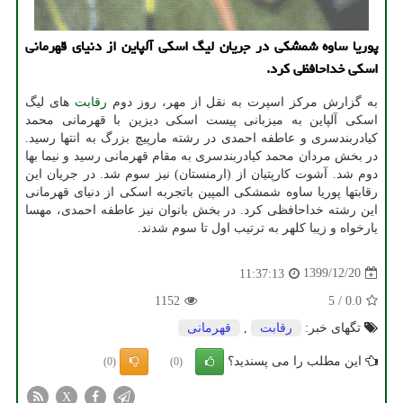
پوریا ساوه شمشکی در جریان لیگ اسکی آلپاین از دنیای قهرمانی
اسکی خداحافظی کرد.
به گزارش مرکز اسپرت به نقل از مهر، روز دوم
رقابت
های لیگ
اسکی آلپاین به میزبانی پیست اسکی دیزین با قهرمانی محمد
کیادربندسری و عاطفه احمدی در رشته مارپیچ بزرگ به انتها رسید.
در بخش مردان محمد کیادربندسری به مقام قهرمانی رسید و نیما بها
دوم شد. آشوت کارپتیان از (ارمنستان) نیز سوم شد. در جریان این
رقابتها پوریا ساوه شمشکی المپین باتجربه اسکی از دنیای قهرمانی
این رشته خداحافظی کرد. در بخش بانوان نیز عاطفه احمدی، مهسا
یارخواه و زیبا کلهر به ترتیب اول تا سوم شدند.
1399/12/20
11:37:13
1152
5
/
0.0
تگهای خبر:
رقابت
,
قهرمانی
این مطلب را می پسندید؟
(0)
(0)
X