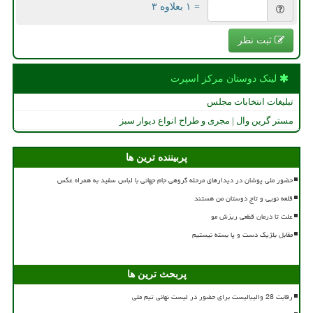
= ۱ بعلاوه ۳
ثبت نظر
لینک دوستان مركز اسپرت
تبلیغات انتخابات مجلس
مستر گرین وال | مجری و طراح انواع دیوار سبز
پربیننده ترین ها
حضور ملی پوشان در دیدارهای مرحله گروهی جام جهانی با لباس سفید به همراه عکس
قلعه نویی و تاج دوستان من هستند
علت تا درمان قطعی ریزش مو
مقابل بلژیک دست و پا بسته نیستیم
پربحث ترین ها
رقابت 28 والیبالیست برای حضور در لیست نهائی تیم ملی